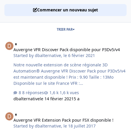
Commencer un nouveau sujet
TRIER PAR
Auvergne VFR Discover Pack disponible pour P3Dv5/v4
Auvergne VFR Discover Pack disponible pour P3Dv5/v4
Started by
dbalternative
,
le 6 février 2021
Notre nouvelle extension de scène régionale 3D
Automation® Auvergne VFR Discover Pack pour P3Dv5/v4
est maintenant disponible ! Prix : 9.90 Taille : 13Mo
Disponible sur le site France VFR :
http://www.francevfr.com/product_dscauvp3d.php La
8 réponses
1,6 k vues
gamme de scènes VFR Discover a été conçue pour
dbalternative
le 14 février 2021
5 a
promouvoir la pratique du vol VFR simulé en proposant
des visites touristiques régionales agrémentées de
Auvergne VFR Extension Pack pour FSX disponible !
nombreux commentaires textes et vocaux. Ces
Auvergne VFR Extension Pack pour FSX disponible !
commentaires sont accessibles en vol via des balises
Started by
dbalternative
,
le 18 juillet 2017
qu'il suffit d'approcher, et décrivent certains aspects