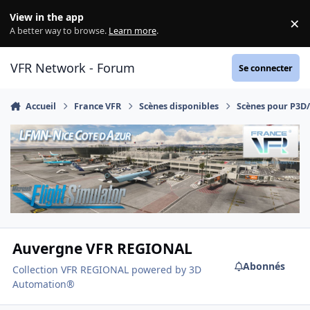
Aller au contenu
View in the app
×
Di
A better way to browse.
Learn more
.
VFR Network - Forum
Se connecter
Accueil
France VFR
Scènes disponibles
Scènes pour P3D
Auvergne VFR REGIONAL
Abonnés
Collection VFR REGIONAL powered by 3D
Automation®