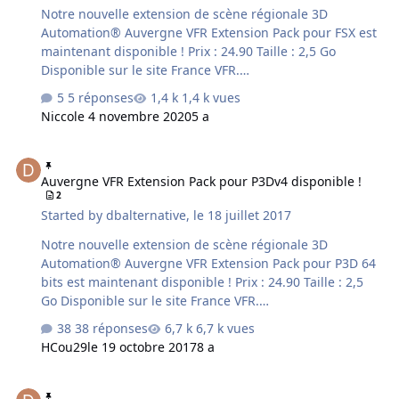
touristiques, géographiques, culturels et/ou historiques
Notre nouvelle extension de scène régionale 3D
des lieux survolés. Des plans …
Automation® Auvergne VFR Extension Pack pour FSX est
maintenant disponible ! Prix : 24.90 Taille : 2,5 Go
Disponible sur le site France VFR.
http://www.francevfr.com/product_expauvx.htm La scène
5 réponses
1,4 k vues
est pour FSX seulement !
Nicco
le 4 novembre 2020
5 a
Auvergne VFR Extension Pack pour P3Dv4 disponible !
Auvergne VFR Extension Pack pour P3Dv4 disponible !
2
Started by
dbalternative
,
le 18 juillet 2017
Notre nouvelle extension de scène régionale 3D
Automation® Auvergne VFR Extension Pack pour P3D 64
bits est maintenant disponible ! Prix : 24.90 Taille : 2,5
Go Disponible sur le site France VFR.
http://www.francevfr.com/product_expauvp3d.htm La
38 réponses
6,7 k vues
scène est pour P3D 64 bits seulement !
HCou29
le 19 octobre 2017
8 a
Auvergne VFR pour P3D v4 disponible !