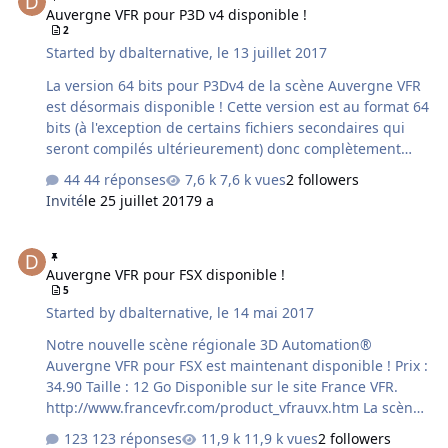
Auvergne VFR pour P3D v4 disponible !
2
Started by
dbalternative
,
le 13 juillet 2017
La version 64 bits pour P3Dv4 de la scène Auvergne VFR
est désormais disponible ! Cette version est au format 64
bits (à l'exception de certains fichiers secondaires qui
seront compilés ultérieurement) donc complètement
séparée de la version FSX existante. La version P3D v2/v3
44 réponses
7,6 k vues
2 followers
32 bits qui était une version FSX légèrement modifiée va
Invité
le 25 juillet 2017
9 a
donc disparaitre dans les prochains jours pour ne
laisser que les versions FSX d'un côté et P3D 64 bits de
Auvergne VFR pour FSX disponible !
l'autre ! Cette nouvelle version marque un virage net
Auvergne VFR pour FSX disponible !
dans la stratégie produits qui se veut de développer dés
5
maintenant de vrais produits 64 bits pouvant profiter de
Started by
dbalternative
,
le 14 mai 2017
toutes les nouvelles fonctionnalit…
Notre nouvelle scène régionale 3D Automation®
Auvergne VFR pour FSX est maintenant disponible ! Prix :
34.90 Taille : 12 Go Disponible sur le site France VFR.
http://www.francevfr.com/product_vfrauvx.htm La scène
est compatible avec P3DV2 et V3 avec installeur multi-
123 réponses
11,9 k vues
2 followers