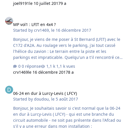
plateforme. Les possesseurs du produit Auvergne
joel9191
le 10 juillet 2017
9 a
PHOTO peuvent bénéficier d'une offre commerciale au
tarif suivant : - Auvergne PHOTO acheté au prix normal
MP vol1 : LFIT en 4x4 ?
de 24,90 Euros -> Auvergne VFR : 22,90 Euros - Auvergne
MP vol1 : LFIT en 4x4 ?
PHOTO acheté à -30% -> Auvergne VFR : 26,90 Euros -
Started by
crv1469
,
le 16 décembre 2017
Auvergne PHOTO acheté à -50% -> Auvergne VFR : 28,90
Euros sur demande au support avec justificatif d'achat
Bonjour, je viens de me poser à St Bernard (LFIT) avec le
de la scène. Merci Voici…
C172 d'A2A. Au roulage vers le parking, j'ai tout cassé
l'hélice du zavion : Le terrain entre la piste et les
parkings est impraticable. Quelqu'un a t'il rencontré ce
problème ? je suis incapable de mettre ce sujet dans la
0 réponse
1,1 k vues
bonne catégorie (MP vol1 n'existe pas (encore) dans la
crv1469
le 16 décembre 2017
8 a
liste déroulante des scènes VFR...)
06-24 en dur à Lurcy-Levis ( LFCY)
06-24 en dur à Lurcy-Levis ( LFCY)
Started by
doudou
,
le 5 août 2017
Bonjour, Je souhaitais savoir si c'est normal que la 06-24
en dur à Lurcy-Levis ( LFCY) - qui est une branche du
circuit automobile - ne soit pas présente dans l'Afcad ou
s'il y a une erreur dans mon installation :