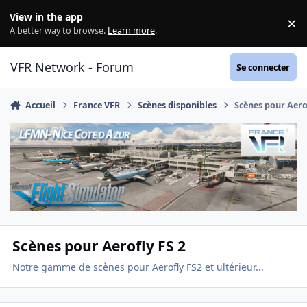
Aller au contenu
View in the app
×
Di
A better way to browse.
Learn more
.
VFR Network - Forum
Se connecter
Accueil
France VFR
Scènes disponibles
Scènes pour Aero
Scènes pour Aerofly FS 2
Notre gamme de scènes pour Aerofly FS2 et ultérieur...