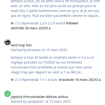
Bonjour à tous, J'ai un petit soucis de multijoueur, je vole
se rapproche de XPlane ou DCS. Merci.
avec un ami, mais je n'ai plus accès au groupe pour le
multi (les 2 petits bonhommes sont en gris, et je ne suis
pas en ligne. Tout est bien paramétré comme le stipule
le tuto Simvol. Je suis sur Windows 10 Pro et connecté en
2 réponses
2,2 k vues
1 follower
fibre avec Free. Il y à quelque mois, ça à fonctionné.
sbi016
le 20 mars 2023
3 a
Mais plus maintenant, Avez vous une idée. Merci
d'avance sbi016
vent trop fort
vent trop fort
Started by
bravoso
,
le 15 mars 2023
bonjour à tous et toutes je voudrais savoir si il y a un
réglage possible sur FS2020 ou sur fsréalistic
concernant mon problème je trouve que mon avion
réagit trop par rapport au vent a 7 ou 8kt j'ai
l'impression d'être dans un avion qui subit un vent bien
2 réponses
1 k vues
bravoso
le 16 mars 2023
3 a
plus fort(tremblement vibration) pouvez vous m'aider
merci et bon vole
joystick trhrustmaster édition airbus
joystick trhrustmaster édition airbus
Started by
jacques61
,
le 13 mars 2023