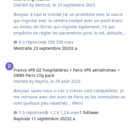
Started by
Mestral
,
le 23 septembre 2023
Bonjour à tout le monde J'ai un problème avec la souris
qui clignote avec la caméra cockpit avec un point blanc
au milieu de l'écran qui clignote également. Ce qui
empêche de régler les paramètres pour le vol, altitude,
vitesse etc. Merci d'avance
0 réponse
558 vues
Mestral
le 23 septembre 2023
2 a
France VFR DZ hospitalières + Paris VFR aérodromes + ORBX Paris C
France VFR DZ hospitalières + Paris VFR aérodromes +
ORBX Paris City pack
Started by
Raynix
,
le 29 août 2023
Bonjour, savez-vous si ces 3 scènes sont compatibles. Je
me retrouve avec des vues de Paris où les immeubles se
sont quelque peu ratatinés... Merci
5 réponses
1,2 k vues
1 follower
Raynix
le 17 septembre 2023
2 a
problème de sauvegarde