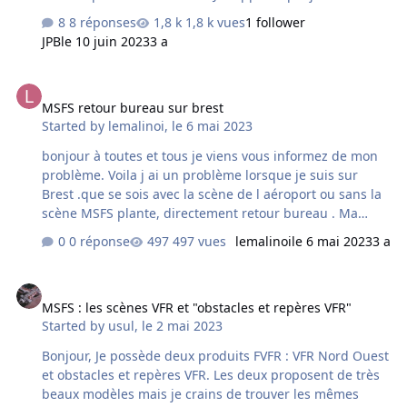
4090 et 128 Go de RAM, donc je pourrais mettre tous les
8 réponses
1,8 k vues
1 follower
curseurs à droite mais ........... Comment empêcher les
JPB
le 10 juin 2023
3 a
bâtiments ou les arbres d'apparaître à retardement ce
qui n'est pas réaliste ? Comment empêcher les
MSFS retour bureau sur brest
clignotements de toits ou de pylônes ? J'ai fait des essais
MSFS retour bureau sur brest
mais sans trouver la solution ! Merci d'avance !!!!!!!!!!!
Started by
lemalinoi
,
le 6 mai 2023
bonjour à toutes et tous je viens vous informez de mon
problème. Voila j ai un problème lorsque je suis sur
Brest .que se sois avec la scène de l aéroport ou sans la
scène MSFS plante, directement retour bureau . Ma
question est ce que d autres personnes on eu se
0 réponse
497 vues
lemalinoi
le 6 mai 2023
3 a
problème .Je vous remercie par avance bon vol a toutes
et tous.
MSFS : les scènes VFR et "obstacles et repères VFR"
MSFS : les scènes VFR et "obstacles et repères VFR"
Started by
usul
,
le 2 mai 2023
Bonjour, Je possède deux produits FVFR : VFR Nord Ouest
et obstacles et repères VFR. Les deux proposent de très
beaux modèles mais je crains de trouver les mêmes