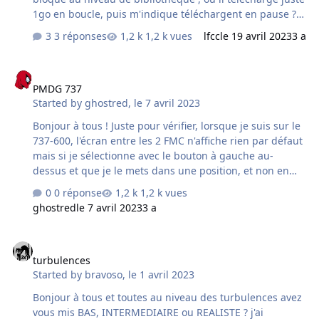
1go en boucle, puis m'indique téléchargent en pause ??
Merci, pour votre aide et de m'indiquer la marche à
3 réponses
1,2 k vues
lfcc
le 19 avril 2023
3 a
suivre .
PMDG 737
PMDG 737
Started by
ghostred
,
le 7 avril 2023
Bonjour à tous ! Juste pour vérifier, lorsque je suis sur le
737-600, l'écran entre les 2 FMC n'affiche rien par défaut
mais si je sélectionne avec le bouton à gauche au-
dessus et que je le mets dans une position, et non en
normal, il m'affiche la carte mais rien d'autre à faire
0 réponse
1,2 k vues
défiler par exemple pour avoir les moteurs plutôt qu'au
ghostred
le 7 avril 2023
3 a
dessus. J'ai vérifié les paramètres d'affichage dans le
FMC mais je ne vois rien dans ce sens. Un autre détail
turbulences
que je ne savais pas et qu'un pilote de 737 à donner la
turbulences
solution quant à l'utilisation du frein de park. Il stipule
Started by
bravoso
,
le 1 avril 2023
que dans la réalité le frein de park ne sont que les freins
que l'on bloque et ceci est repro…
Bonjour à tous et toutes au niveau des turbulences avez
vous mis BAS, INTERMEDIAIRE ou REALISTE ? j'ai