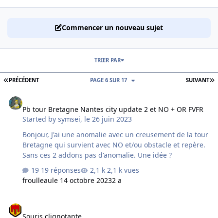
Commencer un nouveau sujet
TRIER PAR
PREMIÈRE PAGE
D
PRÉCÉDENT
PAGE 6 SUR 17
SUIVANT
Pb tour Bretagne Nantes city update 2 et NO + OR FVFR
Pb tour Bretagne Nantes city update 2 et NO + OR FVFR
Started by
symsei
,
le 26 juin 2023
Bonjour, J'ai une anomalie avec un creusement de la tour
Bretagne qui survient avec NO et/ou obstacle et repère.
Sans ces 2 addons pas d'anomalie. Une idée ?
19 réponses
2,1 k vues
froulleau
le 14 octobre 2023
2 a
Souris clignotante
Souris clignotante