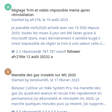
Réglage Trim et volets impossible meme apres réinstallation
passer de 0 à 60 pour un visuel agréable et non
Réglage Trim et volets impossible meme apres
déformé. Un petit bémol toutefois car le réglage n'est
réinstallation
valable (plus ou moins) que pour un modèle d'avion.
Started by
afr276
,
le 10 août 2023
https://ibb.co/MMdBM0z https://ibb.co/ZMQ…
je posséde msfs2020 acheté avec ses 10 DVD depuis
2020. toutes les mises à jour ont été faites grace à
microsoft Store, mais derniérement il semble bugé.il
m'est impossible de régler la trim à une valeur celle.ci
est bien commande mais revient systématiquement à la
2 réponses
787 vues
1 follower
valeur d' ouverture de l'avion peut importe l'avion. les
afr276
le 12 août 2023
2 a
commandes de volets ne fonctionnent pas non plus. J'ai
désinstallé msfs2020 de cet ordinateur (pc win10), te j'ai
Manette des gaz instable sur MS 2020
réinstallé à l'aide de miccosoft Store msfs2020 sur un
Manette des gaz instable sur MS 2020
nouveau PC neuf win11. Mais je retrouve les mèmes
Started by
Vendivin85
,
le 17 février 2023
problèmes avec ce nouveau PC ( msfs2020 inserviable
""TRIM et volets non réglables "" peut importe l'avion
Bonjour J'utilise un Yoke System Pro, ma manette des
Remarque en Pilotage …
gaz du quadrant avance et recule très rapidement en
permanence J'ai désinstallé et réinstallé ms 2020, ça
marche quelques minutes puis ça revient. J'ai supprimé
le driver puis réinstaller ça ne change rien. Tous les
5 réponses
4,5 k vues