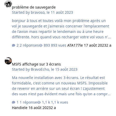
problème de sauvegarde
Started by
bravoso
,
le 11 août 2023
bonjour à tous et toutes voilà mon problème après un
vol je sauvegarde et j'aimerais concerver l'emplacement
de l'avion mais repartir le lendemain ou à une heure
différente. hors quand vous recharger votre vol vous n'
avez plus accès aux signets en haut , notamment celui
2 réponses
893 vues
ATA177
le 17 août 2023
2 a
de la météo. il y a t il un moyen que j'ignore pour
pouvoir modifier l' heure ou le jour lorsque vous
MSFS affichage sur 3 écrans
repartez d'une sauvegarde ? merci pour vos réponses et
MSFS affichage sur 3 écrans
bon vol
Started by
BravoEcho
,
le 15 août 2023
Ma nouvelle installation avec 3 écrans. Le résultat est
formidable, c'est comme un nouveau MSFS. Impossible
de revenir en arrière sur un seul écran ! L'ajustement
des vues n'est pas évident mais une fois qu'on a compris
le principe ça va mieux. Au début je n'avais pas saisi
1 réponse
1,1 k vues
l'astuce du troisième écran qui m'affichait la même vu
Handie
le 16 août 2023
2 a
que le 2eme écran. Il fallait faire une rotation complète
(de 90 à -90). A savoir également que le zoom doit