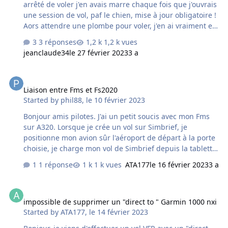
arrêté de voler j'en avais marre chaque fois que j'ouvrais
une session de vol, paf le chien, mise à jour obligatoire !
Aors attendre une plombe pour voler, j'en ai vraiment eu
ras le bol. Bref, j'ai remis les mains dans le cambouis,
3 réponses
1,2 k vues
après avoir passé un temps fou pour recalibrer mon TCA
jeanclaude34
le 27 février 2023
3 a
(encore un truc à se prendre le chou breton) quoi ça que
je m'aperçois ? aucun de mes chargements d'addon ne
Liaison entre Fms et Fs2020
sont cochés dans la page "contenu" Bien que je clique
Liaison entre Fms et Fs2020
sur la case "tout selectionner", il ne se passe rien sur le
Started by
phil88
,
le 10 février 2023
terrain ! Pourtant dans community tout y bien présent.
et je ne comprends pas pourquoi les cases cochées
Bonjour amis pilotes. J'ai un petit soucis avec mon Fms
s'eff…
sur A320. Lorsque je crée un vol sur Simbrief, je
positionne mon avion sûr l'aéroport de départ à la porte
choisie, je charge mon vol de Simbrief depuis la tablette,
puis dans le Fms. Cependant je ne vois pas mon vol
1 réponse
1 k vues
ATA177
le 16 février 2023
3 a
apparaître sûr la carte (VFR) du jeu. Ce qui fait que je ne
peux pas déclarer un vol IFR. Je le fais donc en VFR... Et
impossible de supprimer un "direct to " Garmin 1000 nxi
mon vol se déroule très bien. Je penses avoir un
impossible de supprimer un "direct to " Garmin 1000 nxi
problème de paramétrage. Pouvez vous m'aider ? Merci
Started by
ATA177
,
le 14 février 2023
d'avance