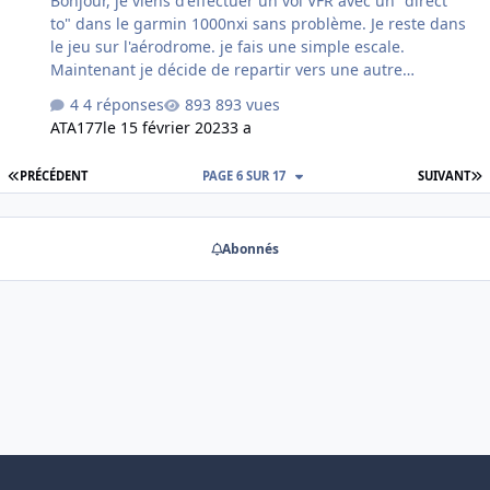
Bonjour, je viens d'effectuer un vol VFR avec un "direct
to" dans le garmin 1000nxi sans problème. Je reste dans
le jeu sur l'aérodrome. je fais une simple escale.
Maintenant je décide de repartir vers une autre
destination avec un plan de vol, l'enregistrement se fait
4 réponses
893 vues
normalement, mais... Le "direct to" reste actif plan de vol
ATA177
le 15 février 2023
3 a
actif GPS, je n'ai pas trouvé pour le désactiver ou le
supprimer. suis je fatigué ? ou bien je passe à côté de
PREMIÈRE PAGE
D
PRÉCÉDENT
PAGE 6 SUR 17
SUIVANT
quelque chose ? Dossier community vide, Cessna C172
G1000 Merci de votre attention.
Abonnés