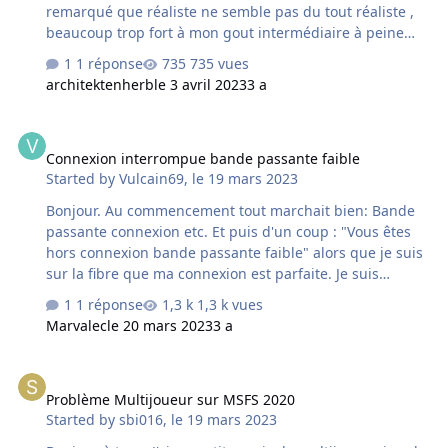
remarqué que réaliste ne semble pas du tout réaliste ,
beaucoup trop fort à mon gout intermédiaire à peine
mieux et bas trop faible
1 réponse
735 vues
architektenherb
le 3 avril 2023
3 a
Connexion interrompue bande passante faible
Connexion interrompue bande passante faible
Started by
Vulcain69
,
le 19 mars 2023
Bonjour. Au commencement tout marchait bien: Bande
passante connexion etc. Et puis d'un coup : "Vous êtes
hors connexion bande passante faible" alors que je suis
sur la fibre que ma connexion est parfaite. Je suis
consterné de constater qu'un simulateur qui se veut
1 réponse
1,3 k vues
parmi le top soit si lamentable à ce sujet. à l'inverse de
Marvalec
le 20 mars 2023
3 a
XPlane FS livre ses données en temps réel . Aucune
information de leur part sur ce problème presque rien
Problème Multijoueur sur MSFS 2020
sur les forums où les réponses sont plus que vagues.
Problème Multijoueur sur MSFS 2020
inadmissible. Une solution peut- être ? avant
Started by
sbi016
,
le 19 mars 2023
d'abandonner ce simulateur qui au plan visuel est
incroyable et qui semble contenir un modèle de vol qui