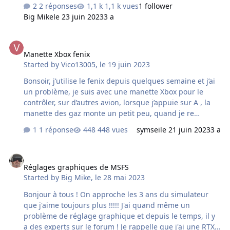
2 réponses
1,1 k vues
1 follower
Big Mike
le 23 juin 2023
3 a
Manette Xbox fenix
Manette Xbox fenix
Started by
Vico13005
,
le 19 juin 2023
Bonsoir, j’utilise le fenix depuis quelques semaine et j’ai
un problème, je suis avec une manette Xbox pour le
contrôler, sur d’autres avion, lorsque j’appuie sur A , la
manette des gaz monte un petit peu, quand je re
appuie, elle augmente encore un peu… etc seulement,
1 réponse
448 vues
symsei
le 21 juin 2023
3 a
avec le fenix, lorsque j’appuie sur A , la manette des gaz
passe directement de idle a clb et inversement, je vous
Réglages graphiques de MSFS
dit pas comment je doit gérer mes atterrissages…
Réglages graphiques de MSFS
quelqu’un sait comment remédier à ce problème ? Merci
Started by
Big Mike
,
le 28 mai 2023
d’avance et bonne soirée
Bonjour à tous ! On approche les 3 ans du simulateur
que j'aime toujours plus !!!!! J'ai quand même un
problème de réglage graphique et depuis le temps, il y
a des experts sur le forum ! Je rappelle que j'ai une RTX