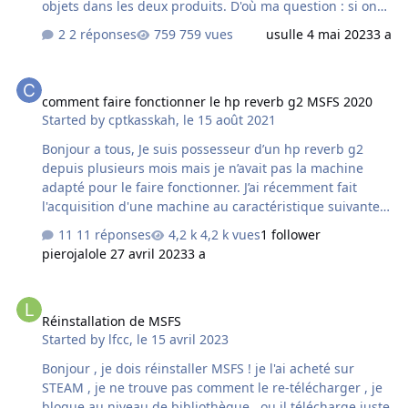
objets dans les deux produits. D'où ma question : si on
achète une scène VFR, y retrouve-t-on les mêmes objets
2 réponses
759 vues
usul
le 4 mai 2023
3 a
que ceux déjà présents dans "obstacles et repères VFR" ?
Merci pour vos réponses.
comment faire fonctionner le hp reverb g2 MSFS 2020
comment faire fonctionner le hp reverb g2 MSFS 2020
Started by
cptkasskah
,
le 15 août 2021
Bonjour a tous, Je suis possesseur d’un hp reverb g2
depuis plusieurs mois mais je n’avait pas la machine
adapté pour le faire fonctionner. J’ai récemment fait
l'acquisition d'une machine au caractéristique suivante:
Processeur Intel Core i5-10500H (Hexa-Core 2.5 GHz / 4.5
11 réponses
4,2 k vues
1 follower
GHz Turbo - 12 Threads - Cache 12 Mo) 16 Go de
pierojalo
le 27 avril 2023
3 a
mémoire DDR4 limitée à 2933 MHz (2x 8 Go - 2 slots -
maximum de 64 Go au total) Ecran de 15.6" avec
Réinstallation de MSFS
résolution Full HD et fréquence 144 Hz Puce graphique
Réinstallation de MSFS
NVIDIA GeForce RTX 3060 (Max-Q) avec 6 Go de mémoire
Started by
lfcc
,
le 15 avril 2023
GDDR6 Je rame depuis 1 semaine de tutos en forums
pour le faire fonctionner sans succès. Le cas…
Bonjour , je dois réinstaller MSFS ! je l'ai acheté sur
STEAM , je ne trouve pas comment le re-télécharger , je
bloque au niveau de bibliothèque , ou il télécharge juste