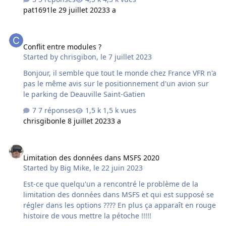
avions sont affectés. Je ne sais plus quoi faire.
pat1691
le 29 juillet 2023
3 a
Conflit entre modules ?
Conflit entre modules ?
Started by
chrisgibon
,
le 7 juillet 2023
Bonjour, il semble que tout le monde chez France VFR n'a
pas le même avis sur le positionnement d'un avion sur
le parking de Deauville Saint-Gatien
7 réponses
1,5 k vues
chrisgibon
le 8 juillet 2023
3 a
Limitation des données dans MSFS 2020
Limitation des données dans MSFS 2020
Started by
Big Mike
,
le 22 juin 2023
Est-ce que quelqu'un a rencontré le problème de la
limitation des données dans MSFS et qui est supposé se
régler dans les options ???? En plus ça apparaît en rouge
histoire de vous mettre la pétoche !!!!!