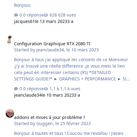
Bonjour,
0 réponse
628 vues
jacques61
le 13 mars 2023
3 a
Configuration Graphique RTX 2080 TI
Configuration Graphique RTX 2080 TI
Started by
jeanclaude34
,
le 10 mars 2023
Bonjour à tous j'ai appliqué les conseils de ce Monsieur
,j'y ai trouvé une réelle difference ,je vous mets le lien
cela peut en interesser certains (95) *DETAILED
SETTINGS GUIDE!* ► GRAPHICS + PERFORMANCE ► SIM
UPDATE 11 ► MICROSOFT FLIGHT SIMULATOR! - YouTube
0 réponse
1,1 k vues
jeanclaude34
le 10 mars 2023
3 a
addons et mises à jour problème ?
addons et mises à jour problème ?
Started by
Guggen
,
le 25 février 2023
Bonjour à toutes et tous ! Coucou me revoilou ! J'avais