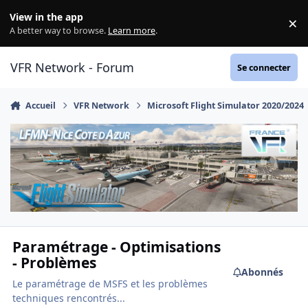
Aller au contenu
View in the app
×
Di
A better way to browse.
Learn more
.
VFR Network - Forum
Se connecter
Accueil
VFR Network
Microsoft Flight Simulator 2020/2024
Paramétrage - Optimisations
- Problèmes
Abonnés
Le paramétrage de MSFS et les problèmes
techniques rencontrés...