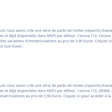
ns crée une série de packs de livrées (repaints) d'avions en parallèle de no
t déjà disponibles dans MSFS par défaut : Cessna 172, Cessna 152, DR40
ns au prix de 5,90 Euros. Cliquez ici pour accéder à la fiche produit directement dans notre
le pack Sud-Ouest :
ns crée une série de packs de livrées (repaints) d'avions en parallèle de no
isponibles dans MSFS par défaut : Cessna 172, DR400, Cap 10 et DA40NG. Chaque p
ci pour accéder à la fiche produit directement dans notre boutique web...