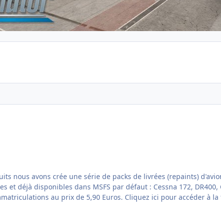
ns crée une série de packs de livrées (repaints) d'avions en parallèle de no
isponibles dans MSFS par défaut : Cessna 172, DR400, Cap 10 et DA40NG. Chaque p
ci pour accéder à la fiche produit directement dans notre boutique web...