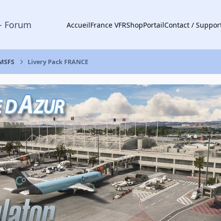
- Forum
Accueil
France VFR
Shop
Portail
Contact / Suppor
 MSFS
Livery Pack FRANCE