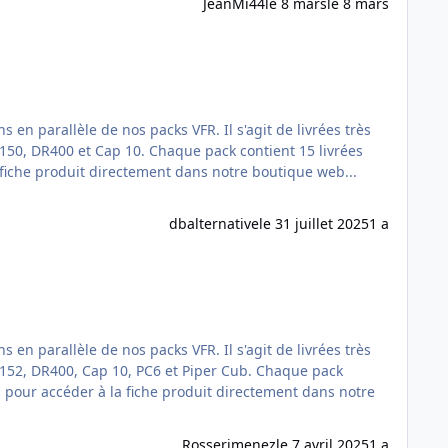
JeanMi44
le 8 mars
le 8 mars
s packs VFR. Il s'agit de livrées très
ue pack contient 15 livrées
dbalternative
le 31 juillet 2025
1 a
s packs VFR. Il s'agit de livrées très
0, Cap 10, PC6 et Piper Cub. Chaque pack
Rosserimenez
le 7 avril 2025
1 a