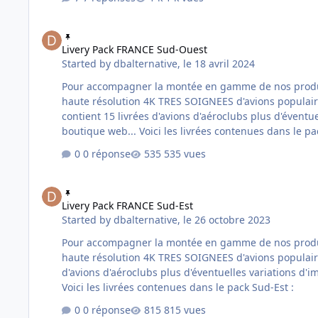
Livery Pack FRANCE Sud-Ouest
Livery Pack FRANCE Sud-Ouest
Started by
dbalternative
,
le 18 avril 2024
Pour accompagner la montée en gamme de nos produits nous avo
haute résolution 4K TRES SOIGNEES d'avions populaires e
contient 15 livrées d'avions d'aéroclubs plus d'éventuelles variations d'immatriculatio
boutique web... Voici les livrées contenues dans 
0 réponse
535 vues
Livery Pack FRANCE Sud-Est
Livery Pack FRANCE Sud-Est
Started by
dbalternative
,
le 26 octobre 2023
Pour accompagner la montée en gamme de nos produits nous avo
haute résolution 4K TRES SOIGNEES d'avions populaires et déjà d
d'avions d'aéroclubs plus d'éventuelles variations d'immatriculations au prix de 5,90 Euros. Cliquez i
Voici les livrées contenues dans le pack Sud-Est :
0 réponse
815 vues