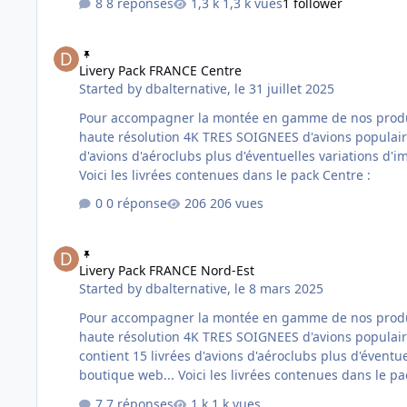
8 réponses
1,3 k vues
1 follower
Livery Pack FRANCE Centre
Livery Pack FRANCE Centre
Started by
dbalternative
,
le 31 juillet 2025
Pour accompagner la montée en gamme de nos produits nous avo
haute résolution 4K TRES SOIGNEES d'avions populaires et déjà d
d'avions d'aéroclubs plus d'éventuelles variations d'immatriculations au prix de 5,90 Euros. Cliquez i
Voici les livrées contenues dans le pack Centre :
0 réponse
206 vues
Livery Pack FRANCE Nord-Est
Livery Pack FRANCE Nord-Est
Started by
dbalternative
,
le 8 mars 2025
Pour accompagner la montée en gamme de nos produits nous avo
haute résolution 4K TRES SOIGNEES d'avions populaires e
contient 15 livrées d'avions d'aéroclubs plus d'éventuelles variations d'immatriculatio
boutique web... Voici les livrées contenues dans l
7 réponses
1 k vues