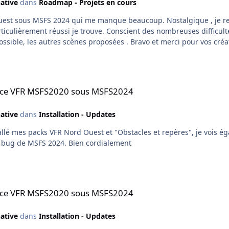
ative
dans
Roadmap - Projets en cours
iculièrement réussi je trouve. Conscient des nombreuses difficulté
possible, les autres scènes proposées . Bravo et merci pour vos cré
20 sous MSFS2024
rance VFR MSFS2020 sous MSFS2024
ative
dans
Installation - Updates
aéroports de temps à autre. C'est donc à priori un bug de MSFS 2024. Bien cordialement
20 sous MSFS2024
rance VFR MSFS2020 sous MSFS2024
ative
dans
Installation - Updates