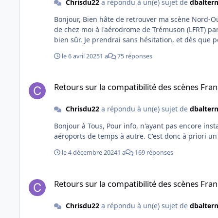
Chrisdu22
a répondu à un(e) sujet de
dbaltern
Bonjour, Bien hâte de retrouver ma scène Nord-Ouest sous MSFS 2024 qui me manque beaucoup. Nostalgique , je retourne de temps à autre sous 2020, en l'occurrence près
de chez moi à l'aérodrome de Trémuson (LFRT) part
bien sûr. Je prendrai sans hésitation, et dès que 
le 6 avril 2025
1 a
75 réponses
Retours sur la compatibilité des scènes France VFR MSFS20
Retours sur la compatibilité des scènes F
Chrisdu22
a répondu à un(e) sujet de
dbaltern
Bonjour à Tous, Pour info, n'ayant pas encore installé mes packs VFR Nord Ouest et "Obstacles et repères", je vois également des cônes de chantier en "lévitation" dans les
le 4 décembre 2024
1 a
169 réponses
Retours sur la compatibilité des scènes France VFR MSFS20
Retours sur la compatibilité des scènes F
Chrisdu22
a répondu à un(e) sujet de
dbaltern