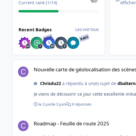
Current rank (1/14)
Afficher
Les voir tous
Recent Badges
Les voir tous
RARE
RARE
Nouvelle carte de géolocalisation des scènes France VFR
Nouvelle carte de géolocalisation des scène
Chrisdu22
a répondu à un(e) sujet de
dbaltern
Je viens de découvrir ce jour cette excellente init
le 3 juin
le 3 juin
9 réponses
Roadmap - Feuille de route 2025
Roadmap - Feuille de route 2025