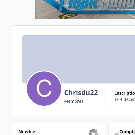
Chrisdu22
Inscripti
le 4 déce
Membres
Les voir tous
Afficher son a
Newbie
Compte