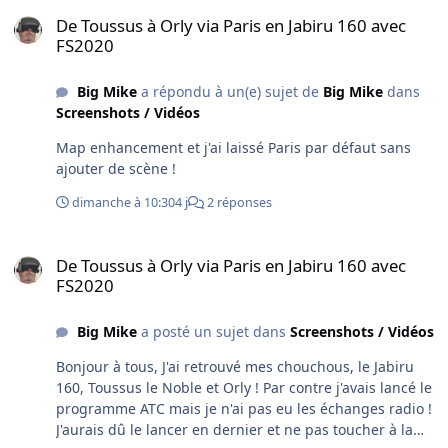
De Toussus à Orly via Paris en Jabiru 160 avec FS2020
De Toussus à Orly via Paris en Jabiru 160 avec
FS2020
Big Mike
a répondu à un(e) sujet de
Big Mike
dans
Screenshots / Vidéos
Map enhancement et j'ai laissé Paris par défaut sans
ajouter de scène !
dimanche à 10:30
4 j
2 réponses
De Toussus à Orly via Paris en Jabiru 160 avec FS2020
De Toussus à Orly via Paris en Jabiru 160 avec
FS2020
Big Mike
a posté un sujet dans
Screenshots / Vidéos
Bonjour à tous, J'ai retrouvé mes chouchous, le Jabiru
160, Toussus le Noble et Orly ! Par contre j'avais lancé le
programme ATC mais je n'ai pas eu les échanges radio !
J'aurais dû le lancer en dernier et ne pas toucher à la