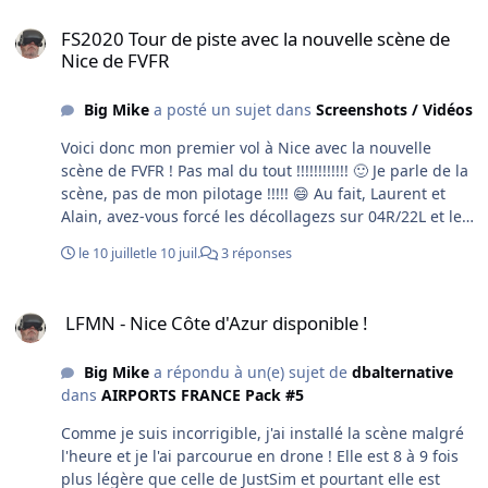
compris de son actionnaire majoritaire, le
FS2020 Tour de piste avec la nouvelle scène de Nice de FVFR
gouvernement, tout a été fait pour la presser comme un
FS2020 Tour de piste avec la nouvelle scène de
citron ! Surtout à partir des années 80 ! Et elle a survécu
Nice de FVFR
!!!!! Nous étions fiers de lui appartenir ! Lors de nos
voyages, nous avions l'hyppocampe à la boutonnière
Big Mike
a posté un sujet dans
Screenshots / Vidéos
que nous appelions "la crevette" avec beaucoup
d'émotion ! C'était notre signe de reconnaissance ! A
Voici donc mon premier vol à Nice avec la nouvelle
partir de la Caravelle et du B707 j'ai volé dans tous les
scène de FVFR ! Pas mal du tout !!!!!!!!!!!! 🙂 Je parle de la
avions (dont trois fois en concorde) sauf l'Airbus 380
scène, pas de mon pilotage !!!!! 😄 Au fait, Laurent et
arrivé après mon départ à la retraite ! Longtemps Air
Alain, avez-vous forcé les décollagezs sur 04R/22L et les
France a été un symbole de perfection ! 🙂
atterrissages sur 04L/22R ! Comme dans la réalité et ce
le 10 juillet
le 10 juil.
3 réponses
sera plus pratique ! Ça n'a pas empêché deux avions de
traverser la piste 04L pendant ma finale ! Vivement le
LFMN - Nice Côte d'Azur disponible !
programme Trafic France de FVFR ! Sinon rien à signaler
LFMN - Nice Côte d'Azur disponible !
! Vol sans histoire ! Le programme ATC VFR que j'ai
signalé il y a des mois meuble la radio de façon réaliste
Big Mike
a répondu à un(e) sujet de
dbalternative
! Bon vol !
dans
AIRPORTS FRANCE Pack #5
Comme je suis incorrigible, j'ai installé la scène malgré
l'heure et je l'ai parcourue en drone ! Elle est 8 à 9 fois
plus légère que celle de JustSim et pourtant elle est