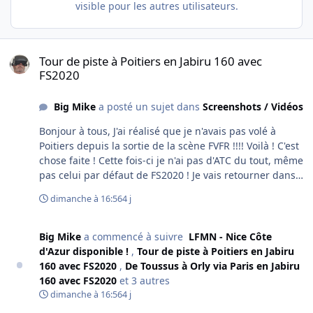
visible pour les autres utilisateurs.
Tour de piste à Poitiers en Jabiru 160 avec FS2020
Tour de piste à Poitiers en Jabiru 160 avec
FS2020
Big Mike
a posté un sujet dans
Screenshots / Vidéos
Bonjour à tous, J'ai réalisé que je n'avais pas volé à
Poitiers depuis la sortie de la scène FVFR !!!! Voilà ! C'est
chose faite ! Cette fois-ci je n'ai pas d'ATC du tout, même
pas celui par défaut de FS2020 ! Je vais retourner dans
FS2020 et voir les options ! Bon vol !
dimanche à 16:56
4 j
Big Mike
a commencé à suivre
LFMN - Nice Côte
d'Azur disponible !
,
Tour de piste à Poitiers en Jabiru
160 avec FS2020
,
De Toussus à Orly via Paris en Jabiru
160 avec FS2020
et 3 autres
dimanche à 16:56
4 j