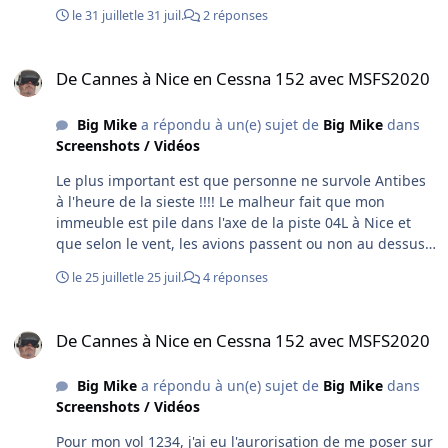
fenête ensuite ! J'ai utilisé les aéroports de FVFR, Orly de
le 31 juillet
le 31 juil.
2 réponses
Jetstream v140, et diverses améliorations ! Bon vol !
De Cannes à Nice en Cessna 152 avec MSFS2020
De Cannes à Nice en Cessna 152 avec MSFS2020
Big Mike
a répondu à un(e) sujet de
Big Mike
dans
Screenshots / Vidéos
Le plus important est que personne ne survole Antibes
à l'heure de la sieste !!!! Le malheur fait que mon
immeuble est pile dans l'axe de la piste 04L à Nice et
que selon le vent, les avions passent ou non au dessus
de la mer et au dessus de chez moi, ça fait un bazar pas
le 25 juillet
le 25 juil.
4 réponses
possible ! Il y a plus de trente ans, les antibois en
avaient eu marre et avaient envahi les pistes de Nice
De Cannes à Nice en Cessna 152 avec MSFS2020
par la mer pour le 14 juillet ! Ils avaient prévu de
De Cannes à Nice en Cessna 152 avec MSFS2020
recommencer le 15 août suivant et les crs occupaient
les abords du tarmac ! Pas cons les antibois, ils ont fait
Big Mike
a répondu à un(e) sujet de
Big Mike
dans
une opération escargot sur le seul accès routier de
Screenshots / Vidéos
l'aéroport ! Des dizaines de vols ont dû être annulés et
le jour suivant, les avions ne survolaient plus Antibes ! Il
Pour mon vol 1234, j'ai eu l'aurorisation de me poser sur