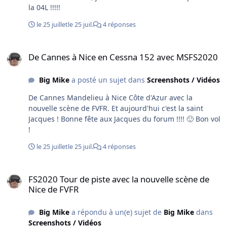
faut dire que le survol d'Antibes faisait économiser
la 04L !!!!!
beaucoup de carburant mais la menace d'une nouvelle
opération escargot a fait changer d'avis les compagnies
le 25 juillet
le 25 juil.
4 réponses
dont Air France ! Un CDB d'Air France m'avait dit que ce
n'était pas les pilotes qui choisissaient l'approche !!!
De Cannes à Nice en Cessna 152 avec MSFS2020
De Cannes à Nice en Cessna 152 avec MSFS2020
Big Mike
a posté un sujet dans
Screenshots / Vidéos
De Cannes Mandelieu à Nice Côte d'Azur avec la
nouvelle scène de FVFR. Et aujourd'hui c'est la saint
Jacques ! Bonne fête aux Jacques du forum !!!! 🙂 Bon vol
!
le 25 juillet
le 25 juil.
4 réponses
FS2020 Tour de piste avec la nouvelle scène de Nice de FVFR
FS2020 Tour de piste avec la nouvelle scène de
Nice de FVFR
Big Mike
a répondu à un(e) sujet de
Big Mike
dans
Screenshots / Vidéos