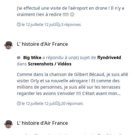
J'ai effectué une visite de l'aéroport en drone ! Il n'y a
vraiment rien à redire !!!!! 🙂
le 12 juillet
le 12 juil.
3 réponses
L' histoire d'Air France
L' histoire d'Air France
Big Mike
a répondu à un(e) sujet de
flyndrive4d
dans
Screenshots / Vidéos
Comme dans la chanson de Gilbert Bécaud, je suis allé
visiter Orly et sa nouvelle aérogare ! Et comme des
millions de personnes, je suis allé sur les terrasses
regarder les avions s'envoler !!!! C'était avant mon
baptême de l'air en juin 1964 à Toussus le Noble ! Et par
le 12 juillet
le 12 juil.
20 réponses
la suite j'ai passé des milliers d'heures de vol comme
passager autour de la planète ! J'ai quand même passé
L' histoire d'Air France
un an et demi à l'aéroclub St Léonard à Reims remplacé
L' histoire d'Air France
depuis par des constructions !