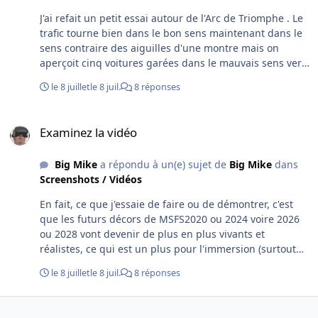
J'ai refait un petit essai autour de l'Arc de Triomphe . Le
trafic tourne bien dans le bon sens maintenant dans le
sens contraire des aiguilles d'une montre mais on
aperçoit cinq voitures garées dans le mauvais sens vers
le monument ! On a beau donner des instructions à l'IA
le 8 juillet
le 8 juil.
8 réponses
comme à un demeuré, elle fait quand même parfois
n'importe quoi ! La perfection n'est pas pour tout de
Examinez la vidéo
suite ! Et la durée maximum des vidéos à chuté de 15 à
Examinez la vidéo
10 secondes sans que je puisse comprendre ! Bonne fin
de soirée ou bonne nuit !
Big Mike
a répondu à un(e) sujet de
Big Mike
dans
Screenshots / Vidéos
En fait, ce que j'essaie de faire ou de démontrer, c'est
que les futurs décors de MSFS2020 ou 2024 voire 2026
ou 2028 vont devenir de plus en plus vivants et
réalistes, ce qui est un plus pour l'immersion (surtout
en VR) ! 🙂 Chez FVFR ils ont de belles années devant
le 8 juillet
le 8 juil.
8 réponses
eux même si l'IA semble progresser de façon
exponentielle ! Au fait, où en est le Trafic France ? Ayant
découvert la simulation de vol sur mon Commodore 64 il