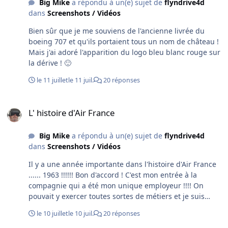
Big Mike
a répondu à un(e) sujet de
flyndrive4d
dans
Screenshots / Vidéos
Bien sûr que je me souviens de l'ancienne livrée du
boeing 707 et qu'ils portaient tous un nom de château !
Mais j'ai adoré l'apparition du logo bleu blanc rouge sur
la dérive ! 🙂
le 11 juillet
le 11 juil.
20 réponses
L' histoire d'Air France
L' histoire d'Air France
Big Mike
a répondu à un(e) sujet de
flyndrive4d
dans
Screenshots / Vidéos
Il y a une année importante dans l'histoire d'Air France
...... 1963 !!!!!! Bon d'accord ! C'est mon entrée à la
compagnie qui a été mon unique employeur !!!! On
pouvait y exercer toutes sortes de métiers et je suis
passé du commercial à l'informatique après une reprise
le 10 juillet
le 10 juil.
20 réponses
des études au CNAM ! Malgré tous les coups bas y