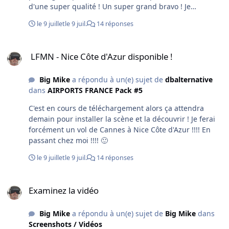
d'une super qualité ! Un super grand bravo ! Je
l'utiliserai par défaut !!!!!! 🙂 Avis aux autres simmers ! Je
le 9 juillet
le 9 juil.
14 réponses
ne regrette pas mon achat !!!!!!!!!!!!!!!
LFMN - Nice Côte d'Azur disponible !
LFMN - Nice Côte d'Azur disponible !
Big Mike
a répondu à un(e) sujet de
dbalternative
dans
AIRPORTS FRANCE Pack #5
C'est en cours de téléchargement alors ça attendra
demain pour installer la scène et la découvrir ! Je ferai
forcément un vol de Cannes à Nice Côte d'Azur !!!! En
passant chez moi !!!! 🙂
le 9 juillet
le 9 juil.
14 réponses
Examinez la vidéo
Examinez la vidéo
Big Mike
a répondu à un(e) sujet de
Big Mike
dans
Screenshots / Vidéos