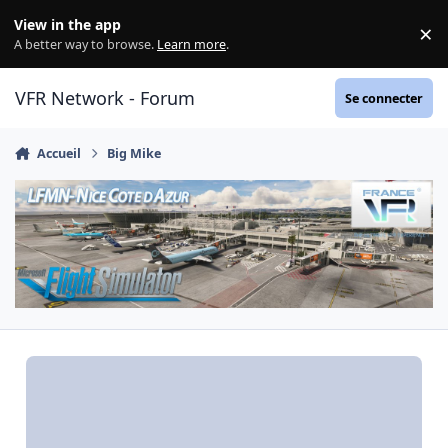
Aller au contenu
View in the app
×
Di
A better way to browse.
Learn more
.
VFR Network - Forum
Se connecter
Accueil
Big Mike