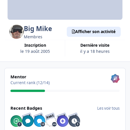
Big Mike
Afficher son activité
Membres
Inscription
Dernière visite
le 19 août 2005
il y a 18 heures
Les voir tous
Mentor
Current rank (12/14)
Les voir tous
Recent Badges
Les voir tous
RARE
RARE
RARE
RARE
RARE