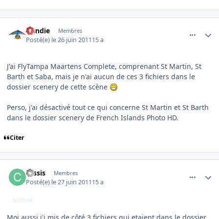
comment_70734
Author stats
Handie
Membres
Posté(e)
le 26 juin 2011
15 a
J'ai FlyTampa Maartens Complete, comprenant St Martin, St
Barth et Saba, mais je n'ai aucun de ces 3 fichiers dans le
dossier scenery de cette scène
Perso, j'ai désactivé tout ce qui concerne St Martin et St Barth
dans le dossier scenery de French Islands Photo HD.
Citer
comment_70736
Author stats
cassis
Membres
Posté(e)
le 27 juin 2011
15 a
AUTEUR
Moi aussi j'i mis de côté 3 fichiers qui etaient dans le dossier