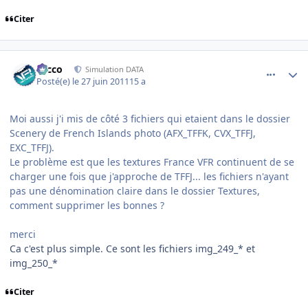
Citer
comment_70739
Author stats
Nicco
Simulation DATA
Posté(e)
le 27 juin 2011
15 a
Moi aussi j'i mis de côté 3 fichiers qui etaient dans le dossier
Scenery de French Islands photo (AFX_TFFK, CVX_TFFJ,
EXC_TFFJ).
Le problème est que les textures France VFR continuent de se
charger une fois que j'approche de TFFJ... les fichiers n'ayant
pas une dénomination claire dans le dossier Textures,
comment supprimer les bonnes ?
merci
Ca c'est plus simple. Ce sont les fichiers img_249_* et
img_250_*
Citer