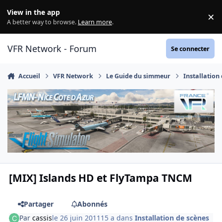
Aller au contenu
View in the app
×
Di
A better way to browse.
Learn more
.
VFR Network - Forum
Se connecter
Accueil
VFR Network
Le Guide du simmeur
Installation
[MIX] Islands HD et FlyTampa TNCM
Partager
Abonnés
Par
cassis
le 26 juin 2011
15 a
dans
Installation de scènes