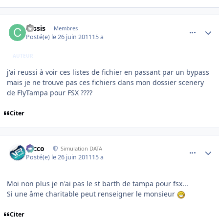
comment_70729
Author stats
cassis
Membres
Posté(e)
le 26 juin 2011
15 a
AUTEUR
j'ai reussi à voir ces listes de fichier en passant par un bypass
mais je ne trouve pas ces fichiers dans mon dossier scenery
de FlyTampa pour FSX ????
Citer
comment_70730
Author stats
Nicco
Simulation DATA
Posté(e)
le 26 juin 2011
15 a
Moi non plus je n'ai pas le st barth de tampa pour fsx...
Si une âme charitable peut renseigner le monsieur
Citer