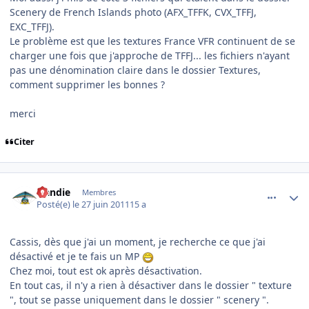
Scenery de French Islands photo (AFX_TFFK, CVX_TFFJ,
EXC_TFFJ).
Le problème est que les textures France VFR continuent de se
charger une fois que j'approche de TFFJ... les fichiers n'ayant
pas une dénomination claire dans le dossier Textures,
comment supprimer les bonnes ?
merci
Citer
comment_70738
Author stats
Handie
Membres
Posté(e)
le 27 juin 2011
15 a
Cassis, dès que j'ai un moment, je recherche ce que j'ai
désactivé et je te fais un MP
Chez moi, tout est ok après désactivation.
En tout cas, il n'y a rien à désactiver dans le dossier " texture
", tout se passe uniquement dans le dossier " scenery ".