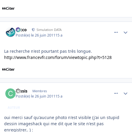
Citer
comment_70710
Author stats
Nicco
Simulation DATA
Posté(e)
le 26 juin 2011
15 a
La recherche n'est pourtant pas très longue.
http://www.francevfr.com/forum/viewtopic.php?t=5128
Citer
comment_70721
Author stats
cassis
Membres
Posté(e)
le 26 juin 2011
15 a
AUTEUR
oui merci sauf qu'aucune photo n'est visible (j'ai un stupid
dessin imageshack qui me dit que le site n'est pas
enregistrer.. ) :