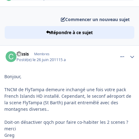
Commencer un nouveau sujet
Répondre à ce sujet
comment_70708
Author stats
cassis
Membres
Posté(e)
le 26 juin 2011
15 a
Bonjour,
TNCM de FlyTampa demeure inchangé une fois votre pack
French Islands HD installé. Cependant, le seconf aéroport de
la scene FlyTampa (St Barth) parait entremêlé avec des
montagnes diverses..
Doit-on désactiver qqch pour faire co-habiter les 2 scenes ?
merci
Greg