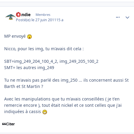
comment_70740
Author stats
Handie
Membres
Posté(e)
le 27 juin 2011
15 a
MP envoyé
Nicco, pour les img, tu m'avais dit cela :
SBT=img_249_204_100_4_2, img_249_205_100_2
SMT= les autres img_249
Tu ne m'avais pas parlé des img_250 ... ils concernent aussi St
Barth et St Martin ?
Avec les manipulations que tu m'avais conseillées ( je t'en
remercie encore ), tout était nickel et ce sont celles que j'ai
indiquées à cassis
Citer