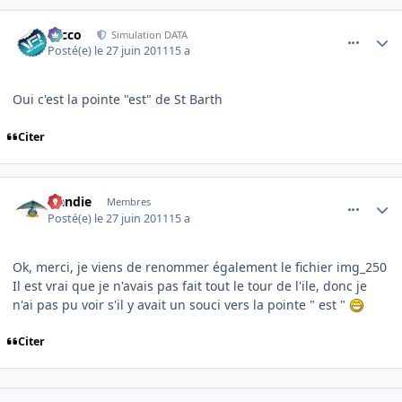
comment_70741
Author stats
Nicco
Simulation DATA
Posté(e)
le 27 juin 2011
15 a
Oui c'est la pointe "est" de St Barth
Citer
comment_70742
Author stats
Handie
Membres
Posté(e)
le 27 juin 2011
15 a
Ok, merci, je viens de renommer également le fichier img_250
Il est vrai que je n'avais pas fait tout le tour de l'ile, donc je
n'ai pas pu voir s'il y avait un souci vers la pointe " est "
Citer