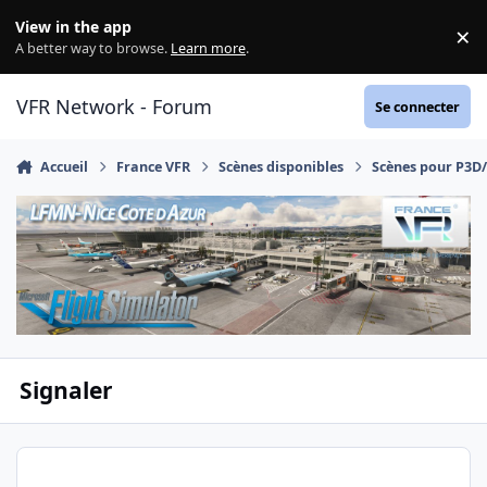
Aller au contenu
View in the app
×
Di
A better way to browse.
Learn more
.
VFR Network - Forum
Se connecter
Accueil
France VFR
Scènes disponibles
Scènes pour P3D
Signaler