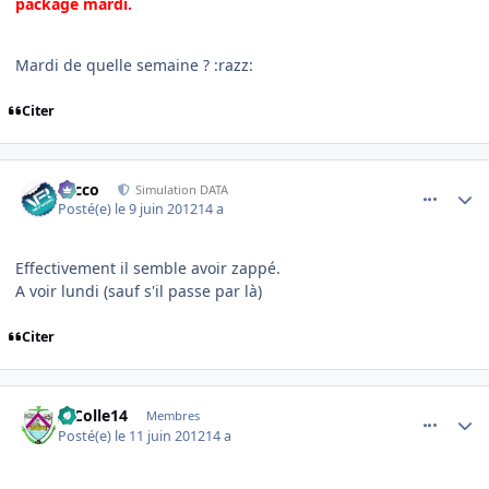
package mardi.
Mardi de quelle semaine ? :razz:
Citer
comment_78329
Author stats
Nicco
Simulation DATA
Posté(e)
le 9 juin 2012
14 a
Effectivement il semble avoir zappé.
A voir lundi (sauf s'il passe par là)
Citer
comment_78390
Author stats
AlColle14
Membres
Posté(e)
le 11 juin 2012
14 a