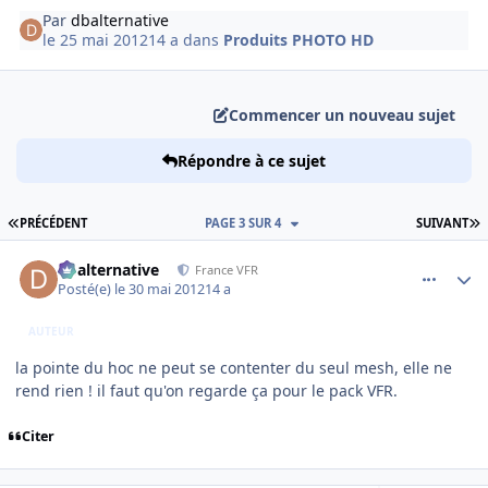
Par
dbalternative
le 25 mai 2012
14 a
dans
Produits PHOTO HD
Commencer un nouveau sujet
Répondre à ce sujet
PREMIÈRE PAGE
D
PRÉCÉDENT
PAGE 3 SUR 4
SUIVANT
comment_78059
Author stats
dbalternative
France VFR
Posté(e)
le 30 mai 2012
14 a
AUTEUR
la pointe du hoc ne peut se contenter du seul mesh, elle ne
rend rien ! il faut qu'on regarde ça pour le pack VFR.
Citer