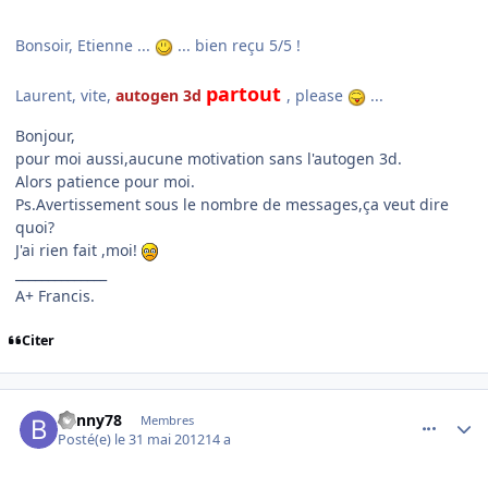
Bonsoir, Etienne ...
... bien reçu 5/5 !
partout
Laurent, vite,
autogen 3d
, please
...
Bonjour,
pour moi aussi,aucune motivation sans l'autogen 3d.
Alors patience pour moi.
Ps.Avertissement sous le nombre de messages,ça veut dire
quoi?
J'ai rien fait ,moi!
______________
A+ Francis.
Citer
comment_78069
Author stats
Benny78
Membres
Posté(e)
le 31 mai 2012
14 a