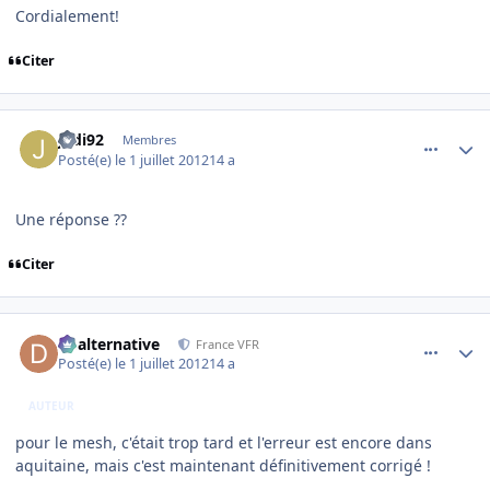
Cordialement!
Citer
comment_78774
Author stats
Jedi92
Membres
Posté(e)
le 1 juillet 2012
14 a
Une réponse ??
Citer
comment_78777
Author stats
dbalternative
France VFR
Posté(e)
le 1 juillet 2012
14 a
AUTEUR
pour le mesh, c'était trop tard et l'erreur est encore dans
aquitaine, mais c'est maintenant définitivement corrigé !