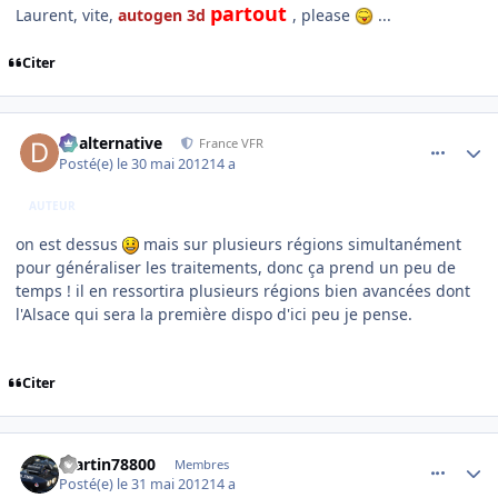
partout
Laurent, vite,
autogen 3d
, please
...
Citer
comment_78063
Author stats
dbalternative
France VFR
Posté(e)
le 30 mai 2012
14 a
AUTEUR
on est dessus
mais sur plusieurs régions simultanément
pour généraliser les traitements, donc ça prend un peu de
temps ! il en ressortira plusieurs régions bien avancées dont
l'Alsace qui sera la première dispo d'ici peu je pense.
Citer
comment_78067
Author stats
martin78800
Membres
Posté(e)
le 31 mai 2012
14 a