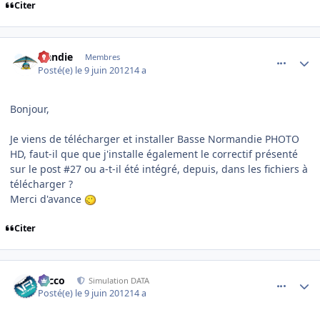
Citer
comment_78316
Author stats
Handie
Membres
Posté(e)
le 9 juin 2012
14 a
Bonjour,
Je viens de télécharger et installer Basse Normandie PHOTO
HD, faut-il que que j'installe également le correctif présenté
sur le post #27 ou a-t-il été intégré, depuis, dans les fichiers à
télécharger ?
Merci d'avance
Citer
comment_78318
Author stats
Nicco
Simulation DATA
Posté(e)
le 9 juin 2012
14 a