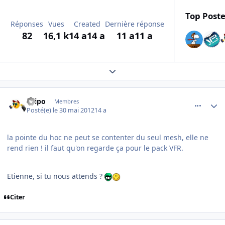
Top Poste
Réponses
Vues
Created
Dernière réponse
82
16,1 k
14 a
14 a
11 a
11 a
Expand topic overview
comment_78060
Author stats
Filipo
Membres
Posté(e)
le 30 mai 2012
14 a
la pointe du hoc ne peut se contenter du seul mesh, elle ne
rend rien ! il faut qu'on regarde ça pour le pack VFR.
Etienne, si tu nous attends ?
Citer
comment_78061
Author stats