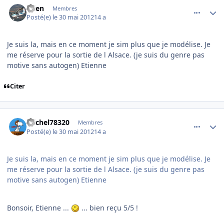
etien
Membres
Posté(e)
le 30 mai 2012
14 a
Je suis la, mais en ce moment je sim plus que je modélise. Je
me réserve pour la sortie de l Alsace. (je suis du genre pas
motive sans autogen) Etienne
Citer
comment_78062
Author stats
michel78320
Membres
Posté(e)
le 30 mai 2012
14 a
Je suis la, mais en ce moment je sim plus que je modélise. Je
me réserve pour la sortie de l Alsace. (je suis du genre pas
motive sans autogen) Etienne
Bonsoir, Etienne ...
... bien reçu 5/5 !