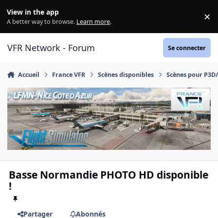
Aller au contenu
View in the app
×
Di
A better way to browse.
Learn more
.
VFR Network - Forum
Se connecter
Accueil
France VFR
Scènes disponibles
Scènes pour P3D
Basse Normandie PHOTO HD disponible
!
Partager
Abonnés