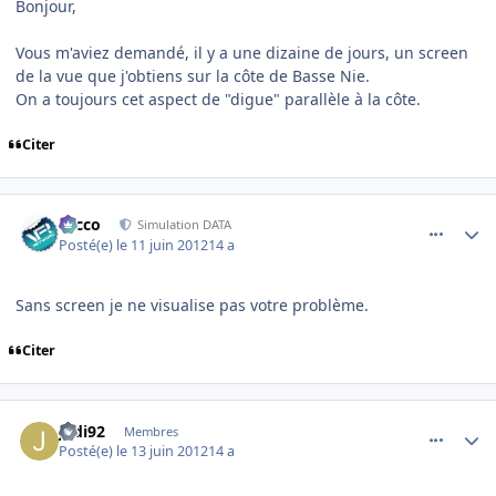
Bonjour,
Vous m'aviez demandé, il y a une dizaine de jours, un screen
de la vue que j'obtiens sur la côte de Basse Nie.
On a toujours cet aspect de "digue" parallèle à la côte.
Citer
comment_78391
Author stats
Nicco
Simulation DATA
Posté(e)
le 11 juin 2012
14 a
Sans screen je ne visualise pas votre problème.
Citer
comment_78459
Author stats
Jedi92
Membres
Posté(e)
le 13 juin 2012
14 a