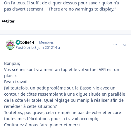
On l'a tous. Il suffit de cliquer dessus pour savoir qu'on n'a
pas d'avertissement : "There are no warnings to display."
Citer
comment_78187
Author stats
AlColle14
Membres
Posté(e)
le 3 juin 2012
14 a
Bonjour,
Vos scènes sont vraiment au top et le vol virtuel VFR est un
plaisir.
Beau travail.
J'ai toutefois, un petit problème sur, la Basse Nie avec un
contour de côtes ressemblant à une digue située en parallèle
de la côte véritable. Quel réglage ou manip à réaliser afin de
remédier à cette situation?
Toutefois, pas grave, cela n'empêche pas de voler et encore
toutes mes félicitations pour la travail accompli;
Continuez à nous faire planer et merci.