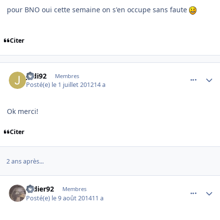
pour BNO oui cette semaine on s'en occupe sans faute
Citer
comment_78778
Author stats
Jedi92
Membres
Posté(e)
le 1 juillet 2012
14 a
Ok merci!
Citer
2 ans après...
comment_103105
Author stats
Didier92
Membres
Posté(e)
le 9 août 2014
11 a