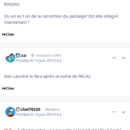
Bonjour,
Ou en es t on de la correction du package? Est elle intégré
maintenant ?
Citer
comment_78461
Author stats
Nicco
Simulation DATA
Posté(e)
le 13 juin 2012
14 a
Non Laurent le fera après la sortie de PACA2
Citer
comment_78463
Author stats
michel78320
Membres
Posté(e)
le 13 juin 2012
14 a