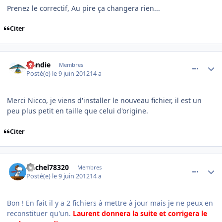
Prenez le correctif, Au pire ça changera rien...
Citer
comment_78319
Author stats
Handie
Membres
Posté(e)
le 9 juin 2012
14 a
Merci Nicco, je viens d'installer le nouveau fichier, il est un
peu plus petit en taille que celui d'origine.
Citer
comment_78322
Author stats
michel78320
Membres
Posté(e)
le 9 juin 2012
14 a
Bon ! En fait il y a 2 fichiers à mettre à jour mais je ne peux en
reconstituer qu'un.
Laurent donnera la suite et corrigera le