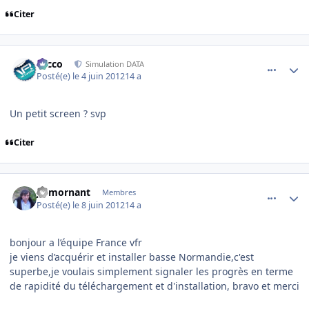
Citer
comment_78239
Author stats
Nicco
Simulation DATA
Posté(e)
le 4 juin 2012
14 a
Un petit screen ? svp
Citer
comment_78295
Author stats
jp.mornant
Membres
Posté(e)
le 8 juin 2012
14 a
bonjour a l’équipe France vfr
je viens d’acquérir et installer basse Normandie,c'est
superbe,je voulais simplement signaler les progrès en terme
de rapidité du téléchargement et d'installation, bravo et merci