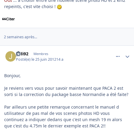
OUI
... à choisir entre une nouvelle scène photo HD et 2 km2
repeints, c'est vite choisi !
Citer
2 semaines après...
comment_78695
Author stats
Jedi92
Membres
Posté(e)
le 25 juin 2012
14 a
Bonjour,
Je reviens vers vous pour savoir maintenant que PACA 2 est
sorti si la correction du package basse Normandie a été faite?
Par ailleurs une petite remarque concernant le manuel d
utilisateur de pas mal de vos scenes photos HD vous
continuez a indiquer dedans que c'est un mesh 19 m alors
que c'est du 4.75m le dernier exemple est PACA 2!!