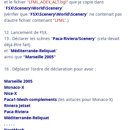
et le fichier "
LFML_ADEX_ALT.bgl
" que je copie dans
"
FSX\Scenery\World\Scenery
"
(vérifier que "
FSX\Scenery\World\Scenery
" ne contenait pas
d'autre fichier contenant "
LFML
".)
12. Lancement de FSX.
13 . Déclarer les scènes "
Paca-Riviera/Scenery
" (cela devait
déjà être fait)
et "
Méditerranée-Reliquat
"
ainsi que
"
Marseille 2005
"
16 . Déplacer l'ordre de déclaration pour avoir :
Marseille 2005
Monaco-X
Nice-X
Paca1-Mesh-complements
(les astuces pour Monaco-X)
Riviera Jetset
Paca-Riviera
Méditerranée-Reliquat
. . . . .
NextMesh