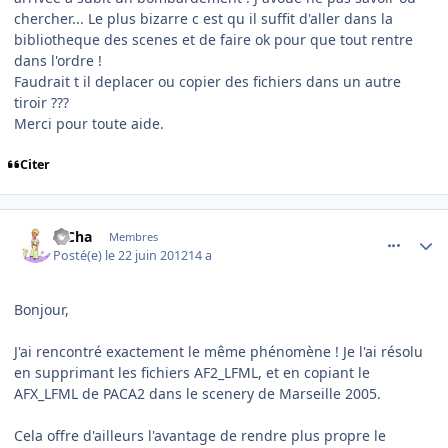
chercher... Le plus bizarre c est qu il suffit d'aller dans la
bibliotheque des scenes et de faire ok pour que tout rentre
dans l'ordre !
Faudrait t il deplacer ou copier des fichiers dans un autre
tiroir ???
Merci pour toute aide.
Citer
comment_78671
Author stats
PiCha
Membres
Posté(e)
le 22 juin 2012
14 a
Bonjour,
J'ai rencontré exactement le même phénomène ! Je l'ai résolu
en supprimant les fichiers AF2_LFML, et en copiant le
AFX_LFML de PACA2 dans le scenery de Marseille 2005.
Cela offre d'ailleurs l'avantage de rendre plus propre le