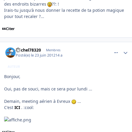
des endroits bizarres
??: !
Irais-tu jusqu'à nous donner la recette de ta potion magique
pour tout recaler ?...
Citer
comment_78680
Author stats
michel78320
Membres
Posté(e)
le 23 juin 2012
14 a
AUTEUR
Bonjour,
Oui, pas de souci, mais ce sera pour lundi ...
Demain, meeting aérien à Evreux
...
C'est
ICI
. :cool: