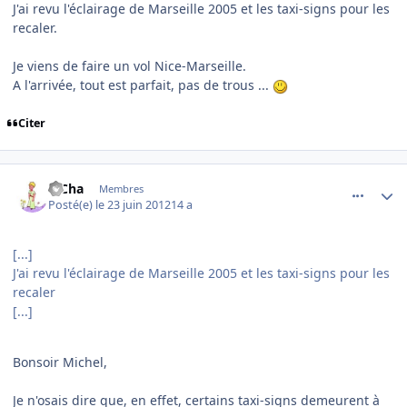
J'ai revu l'éclairage de Marseille 2005 et les taxi-signs pour les
recaler.
Je viens de faire un vol Nice-Marseille.
A l'arrivée, tout est parfait, pas de trous ...
Citer
comment_78678
Author stats
PiCha
Membres
Posté(e)
le 23 juin 2012
14 a
[...]
J'ai revu l'éclairage de Marseille 2005 et les taxi-signs pour les
recaler
[...]
Bonsoir Michel,
Je n'osais dire que, en effet, certains taxi-signs demeurent à