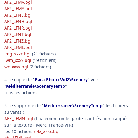
AF2_LFMV.bgl
AF2_LFMY.bgl
AF2_LFNE.bgl
AF2_LFNH.bgl
AF2_LFNR.bgl
AF2_LFNT.bgl
AF2_LFNZ.bgl
AFX_LFML.bgl
img_xxxx.bgl
(21 fichiers)
lwm_xxxx.bgl
(19 fichiers)
wc_xxxx.bgl
(2 fichiers)
4. Je copie de "
Paca Photo Vol2\Scenery
" vers
"
Méditerranée\SceneryTemp
"
tous les fichiers.
5. Je supprime de "
Méditerranée\SceneryTemp
" les fichiers
suivants :
AFX_LFMN.bgl
(finalement on le garde, car très bien calqué
sur la texture - Merci France-VFR)
les 10 fichiers
n4x_xxxx.bgl
obj_LFML.bgl