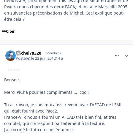
deux PACA, j'ai simplement mis les agn de Méditerranée et de
Riviera dans chacun des deux PACA, et installé Marseille 2005
en suivant les préconisations de Michel. Ceci explique peut-
être cela ?
Citer
comment_78673
Author stats
michel78320
Membres
Posté(e)
le 22 juin 2012
14 a
AUTEUR
Bonsoir,
Merci PiCha pour les compliments ... :cool:
Tu as raison, je suis moi aussi revenu avec l'AFCAD de LFML
qui était fourni avec Paca2.
France-VFR nous a fourni un AFCAD très bien fini, et très
complet, qui correspond parfaitement à la texture.
J'ai corrigé le tuto en conséquence.