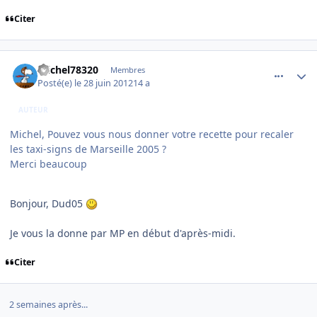
Citer
comment_78720
Author stats
michel78320
Membres
Posté(e)
le 28 juin 2012
14 a
AUTEUR
Michel, Pouvez vous nous donner votre recette pour recaler
les taxi-signs de Marseille 2005 ?
Merci beaucoup
Bonjour, Dud05
Je vous la donne par MP en début d'après-midi.
Citer
2 semaines après...