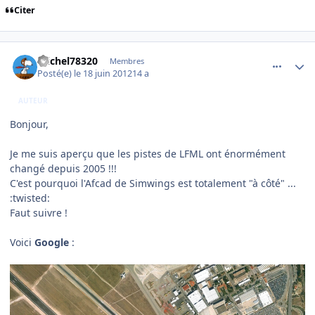
Citer
comment_78608
Author stats
michel78320
Membres
Posté(e)
le 18 juin 2012
14 a
AUTEUR
Bonjour,
Je me suis aperçu que les pistes de LFML ont énormément
changé depuis 2005 !!!
C'est pourquoi l'Afcad de Simwings est totalement "à côté" ...
:twisted:
Faut suivre !
Voici
Google
: