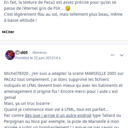
En fait, la texture de Paca2 est assez précise pour qu'on se
passe de l'éternel gris de FSX ...
C'est légèrement flou au sol, mais tellement plus beau, même
à basse altitude !
Citer
comment_78667
Author stats
Dud05
Membres
Posté(e)
le 22 juin 2012
14 a
Michel78320 , j'en suis a adapter la scene MARSEILLE 2005 sur
PACA2 tout simplement. J ai donc supprimé les fichiers
indiqués et LFML devient bien mieux qu avec les batiments et
amenagement d origine fsx ! Encore merci pour l aide c est
genial
Mais, ya un truc bizarre :
Quand je commence mon vol à LFML, tout est parfait...
Par contre
des que j arrive d un autre endroit
type Tallard ou
Perpignan ou Nice par exemple, la piste de Marseille à mon
arrivée a subit un bombardement ! J avoue ne pas savoir ou