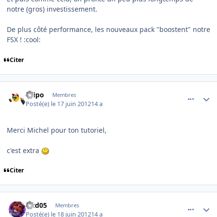
notre (gros) investissement.
De plus côté performance, les nouveaux pack "boostent" notre
FSX ! :cool:
Citer
comment_78599
Author stats
Filipo
Membres
Posté(e)
le 17 juin 2012
14 a
Merci Michel pour ton tutoriel,
c'est extra
Citer
comment_78601
Author stats
Dud05
Membres
Posté(e)
le 18 juin 2012
14 a