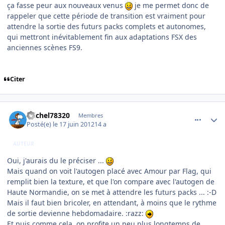
ça fasse peur aux nouveaux venus
je me permet donc de
rappeler que cette période de transition est vraiment pour
attendre la sortie des futurs packs complets et autonomes,
qui mettront inévitablement fin aux adaptations FSX des
anciennes scènes FS9.
Citer
comment_78596
Author stats
michel78320
Membres
Posté(e)
le 17 juin 2012
14 a
AUTEUR
Oui, j'aurais du le préciser ...
Mais quand on voit l'autogen placé avec Amour par Flag, qui
remplit bien la texture, et que l'on compare avec l'autogen de
Haute Normandie, on se met à attendre les futurs packs ... :-D
Mais il faut bien bricoler, en attendant, à moins que le rythme
de sortie devienne hebdomadaire. :razz:
Et puis comme cela, on profite un peu plus longtemps de