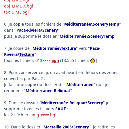
obj_LFML_X.bgl
tax_LFML.bgl
6. Je
copie
tous les fichiers de "
Méditerranée\SceneryTemp
"
dans "
Paca-Riviera/Scenery
"
puis je supprime le dossier "
Méditerranée\SceneryTemp
"
7. Je copie de "
Méditerranée\
Texture
" vers "
Paca-
Riviera/
Texture
"
tous les fichiers
013xxxx.
agn
(13.555 fichiers
)
8. Pour conserver ce qu'on avait avant en dehors des zones
couvertes par Paca2 :
Je fais une
copie
du dossier de "
Méditerranée
" que je
renomme "
Méditerranée-Reliquat
"
9. Dans le dossier "
Méditerranée-Reliquat
\Scenery
" je
supprime tous les fichiers
SAUF
:
les 21 fichiers
img_xxxx.bgl
.
10. Dans le dossier "
Marseille 2005\Scenery
", je retire les