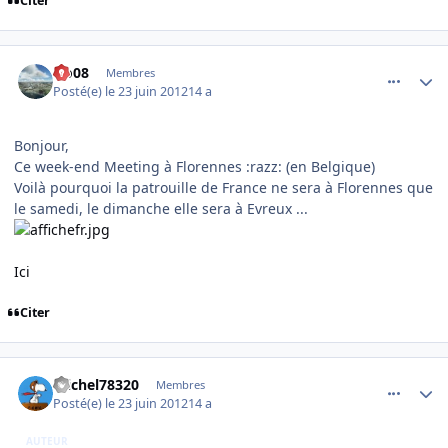
Citer
comment_78681
Author stats
clo08
Membres
Posté(e)
le 23 juin 2012
14 a
Bonjour,
Ce week-end Meeting à Florennes :razz: (en Belgique)
Voilà pourquoi la patrouille de France ne sera à Florennes que
le samedi, le dimanche elle sera à Evreux ...
Ici
Citer
comment_78682
Author stats
michel78320
Membres
Posté(e)
le 23 juin 2012
14 a
AUTEUR