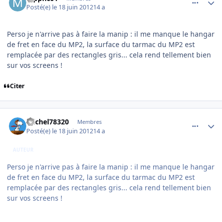
Posté(e)
le 18 juin 2012
14 a
Perso je n'arrive pas à faire la manip : il me manque le hangar
de fret en face du MP2, la surface du tarmac du MP2 est
remplacée par des rectangles gris... cela rend tellement bien
sur vos screens !
Citer
comment_78612
Author stats
michel78320
Membres
Posté(e)
le 18 juin 2012
14 a
AUTEUR
Perso je n'arrive pas à faire la manip : il me manque le hangar
de fret en face du MP2, la surface du tarmac du MP2 est
remplacée par des rectangles gris... cela rend tellement bien
sur vos screens !