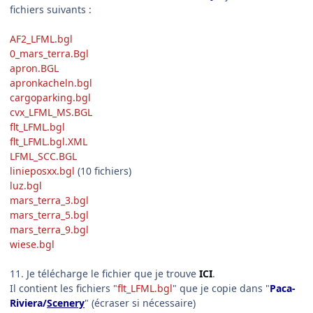
fichiers suivants :
AF2_LFML.bgl
0_mars_terra.Bgl
apron.BGL
apronkacheln.bgl
cargoparking.bgl
cvx_LFML_MS.BGL
flt_LFML.bgl
flt_LFML.bgl.XML
LFML_SCC.BGL
linieposxx.bgl
(10 fichiers)
luz.bgl
mars_terra_3.bgl
mars_terra_5.bgl
mars_terra_9.bgl
wiese.bgl
11. Je télécharge le fichier que je trouve
ICI
.
Il contient les fichiers "
flt_LFML.bgl
" que je copie dans "
Paca-
Riviera/
Scenery
" (écraser si nécessaire)