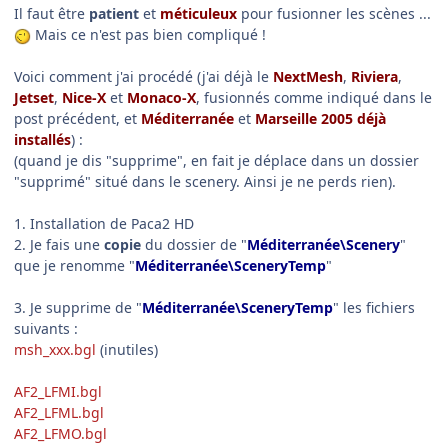
Il faut être
patient
et
méticuleux
pour fusionner les scènes ...
Mais ce n'est pas bien compliqué !
Voici comment j'ai procédé (j'ai déjà le
NextMesh
,
Riviera
,
Jetset
,
Nice-X
et
Monaco-X
, fusionnés comme indiqué dans le
post précédent, et
Méditerranée
et
Marseille 2005 déjà
installés
) :
(quand je dis "supprime", en fait je déplace dans un dossier
"supprimé" situé dans le scenery. Ainsi je ne perds rien).
1. Installation de Paca2 HD
2. Je fais une
copie
du dossier de "
Méditerranée\Scenery
"
que je renomme "
Méditerranée\SceneryTemp
"
3. Je supprime de "
Méditerranée\SceneryTemp
" les fichiers
suivants :
msh_xxx.bgl
(inutiles)
AF2_LFMI.bgl
AF2_LFML.bgl
AF2_LFMO.bgl