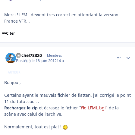
Merci ! LFML devient tres correct en attendant la version
France VFR...
Citer
comment_78602
Author stats
michel78320
Membres
Posté(e)
le 18 juin 2012
14 a
AUTEUR
Bonjour,
Certains ayant le mauvais fichier de flatten, j'ai corrigé le point
11 du tuto :cool: .
Rechargez le zip
et écrasez le fichier "
flt
_LFML.bgl
" de la
scène avec celui de l'archive.
Normalement, tout est plat !