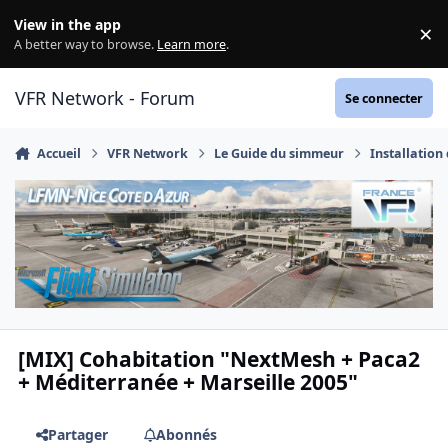
Aller au contenu
View in the app
×
Di
A better way to browse.
Learn more
.
VFR Network - Forum
Se connecter
Accueil
VFR Network
Le Guide du simmeur
Installation
[MIX] Cohabitation "NextMesh + Paca2
+ Méditerranée + Marseille 2005"
Partager
Abonnés