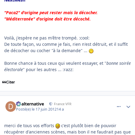
"Paca2" d'origine peut rester mais la décocher.
"Méditerranée" d'origine doit être décoché.
Voilà, j'espère ne pas m'être trompé. :cool:
De toute façon, vu comme je fais, rien n'est détruit, et il suffit
de décocher ou cocher "à la demande" ...
Bonne chance à tous ceux qui veulent essayer, et "
bonne soirée
électorale
" pour les autres ... :razz:
Citer
comment_78595
Author stats
dbalternative
France VFR
Posté(e)
le 17 juin 2012
14 a
merci de tous vos efforts
c'est plutôt bien de pouvoir
récupérer d'anciennes scènes, mais bon il ne faudrait pas que