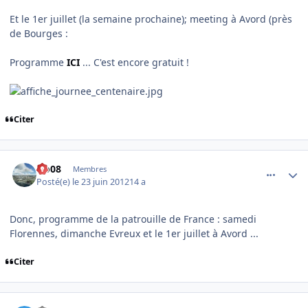
Et le 1er juillet (la semaine prochaine); meeting à Avord (près
de Bourges :
Programme
ICI
... C'est encore gratuit !
Citer
comment_78683
Author stats
clo08
Membres
Posté(e)
le 23 juin 2012
14 a
Donc, programme de la patrouille de France : samedi
Florennes, dimanche Evreux et le 1er juillet à Avord ...
Citer
comment_78687
Author stats