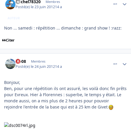
michel78320
Membres
Posté(e)
le 23 juin 2012
14 a
AUTEUR
Non ... samedi : répétition ... dimanche : grand show ! :razz:
Citer
comment_78690
Author stats
clo08
Membres
Posté(e)
le 24 juin 2012
14 a
Bonjour,
Ben, pour une répétition ils ont assuré, les voilà donc fin prêts
pour Evreux. Hier à Florennes : superbe, le temps y était. Le
monde aussi, on a mis plus de 2 heures pour pouvoir
rejoindre l'entrée de la base qui est à 25 km de Givet