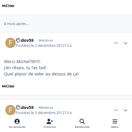
Citer
4 mois après...
comment_83480
Author stats
fredov59
Membres
Posté(e)
le 2 décembre 2012
13 a
Merci Michel78!!!!!
J'en rêvais, tu l'as fait!
Quel plaisir de voler au-dessus de ça!
Citer
comment_83535
Author stats
fredov59
Membres
Posté(e)
le 3 décembre 2012
13 a
Se connecter
S’inscrire
Rechercher
Menu
Bonjour,