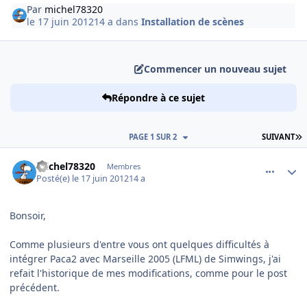
Par
michel78320
le 17 juin 2012
14 a
dans
Installation de scènes
Commencer un nouveau sujet
Répondre à ce sujet
D
PAGE 1 SUR 2
SUIVANT
comment_78592
Author stats
michel78320
Membres
Posté(e)
le 17 juin 2012
14 a
Bonsoir,
Comme plusieurs d'entre vous ont quelques difficultés à
intégrer Paca2 avec Marseille 2005 (LFML) de Simwings, j'ai
refait l'historique de mes modifications, comme pour le post
précédent.