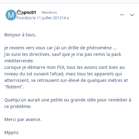
comment_79093
Author stats
mppnc01
Membres
Posté(e)
le 11 juillet 2012
14 a
Bonjour à tous,
je reviens vers vous car j'ai un drôle de phénomène ...
J'ai suivi les directives, sauf que je n'ai pas remis la pack
méditerrenée.
Lorsque je démarre mon FSX, tous les avions sont bien au
niveau du sol suivant l'afcad, mais tous les appareils qui
atterrissent, se retrouvent sur-élevé de quelques métres et
"flottent".
Quelqu'un aurait une petite ou grande idée pour remédier à
ce problème.
Merci par avance.
Mppnc