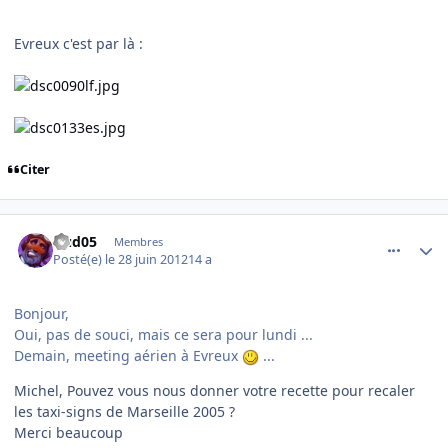
Evreux c'est par là :
Citer
comment_78719
Author stats
Dud05
Membres
Posté(e)
le 28 juin 2012
14 a
Bonjour,
Oui, pas de souci, mais ce sera pour lundi ...
Demain, meeting aérien à Evreux
...
Michel, Pouvez vous nous donner votre recette pour recaler
les taxi-signs de Marseille 2005 ?
Merci beaucoup