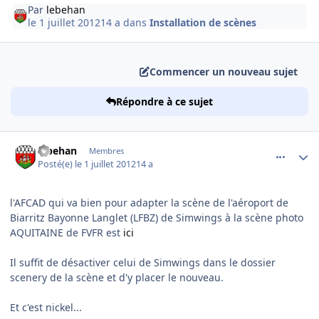
Par
lebehan
le 1 juillet 2012
14 a
dans
Installation de scènes
Commencer un nouveau sujet
Répondre à ce sujet
comment_78800
Author stats
lebehan
Membres
Posté(e)
le 1 juillet 2012
14 a
l'AFCAD qui va bien pour adapter la scène de l'aéroport de
Biarritz Bayonne Langlet (LFBZ) de Simwings à la scène photo
AQUITAINE de FVFR est
ici
Il suffit de désactiver celui de Simwings dans le dossier
scenery de la scène et d'y placer le nouveau.
Et c'est nickel...