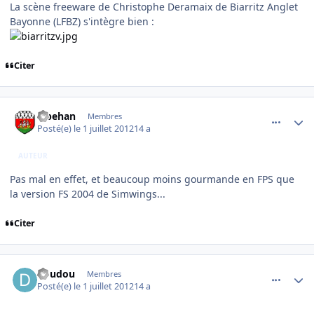
La scène freeware de Christophe Deramaix de Biarritz Anglet
Bayonne (LFBZ) s'intègre bien :
Citer
comment_78810
Author stats
lebehan
Membres
Posté(e)
le 1 juillet 2012
14 a
AUTEUR
Pas mal en effet, et beaucoup moins gourmande en FPS que
la version FS 2004 de Simwings...
Citer
comment_78811
Author stats
doudou
Membres
Posté(e)
le 1 juillet 2012
14 a