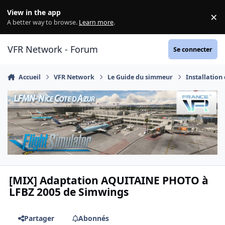
Aller au contenu
View in the app
×
Di
A better way to browse.
Learn more
.
VFR Network - Forum
Se connecter
Accueil
VFR Network
Le Guide du simmeur
Installation
[MIX] Adaptation AQUITAINE PHOTO à
LFBZ 2005 de Simwings
Partager
Abonnés