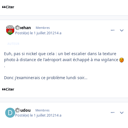
Citer
comment_78804
Author stats
lebehan
Membres
Posté(e)
le 1 juillet 2012
14 a
AUTEUR
Euh, pas si nickel que cela : un bel escalier dans la texture
photo à distance de l'aéroport avait échappé à ma vigilance
.
Donc j'examinerais ce problème lundi soir...
Citer
comment_78805
Author stats
doudou
Membres
Posté(e)
le 1 juillet 2012
14 a