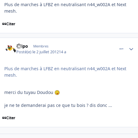
Plus de marches à LFBZ en neutralisant n44_w002A et Next
mesh.
Citer
comment_78829
Author stats
Filipo
Membres
Posté(e)
le 2 juillet 2012
14 a
Plus de marches à LFBZ en neutralisant n44_w002A et Next
mesh.
merci du tuyau Doudou
je ne te demanderai pas ce que tu bois ? dis donc ...
Citer