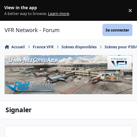
Aller au contenu
View in the app
×
Di
A better way to browse.
Learn more
.
VFR Network - Forum
Se connecter
Accueil
France VFR
Scènes disponibles
Scènes pour P3D
Signaler