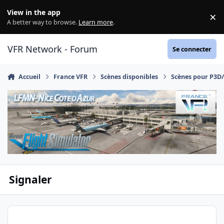
Aller au contenu
View in the app
×
Di
A better way to browse.
Learn more
.
VFR Network - Forum
Se connecter
Accueil
France VFR
Scènes disponibles
Scènes pour P3D
Signaler