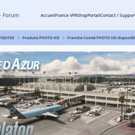
- Forum
Accueil
France VFR
Shop
Portail
Contact / Suppor
 P3D/FSX
Produits PHOTO HD
Franche-Comté PHOTO HD disponibl