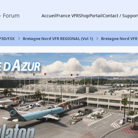
- Forum
Accueil
France VFR
Shop
Portail
Contact / Suppor
 P3D/FSX
Bretagne Nord VFR REGIONAL (Vol.1)
Bretagne Nord VFR F