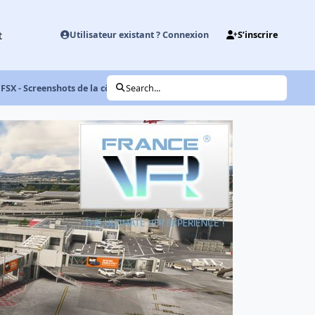
t
Utilisateur existant ? Connexion
S’inscrire
SX - Screenshots de la côte de granit rose
Search...