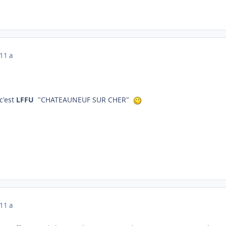
11 a
 c'est
LFFU
"CHATEAUNEUF SUR CHER"
11 a