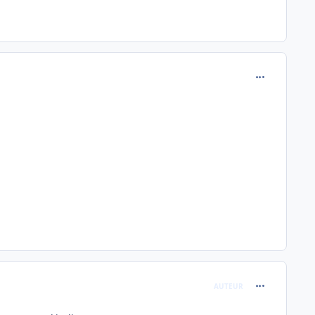
comment_114
comment_114
AUTEUR