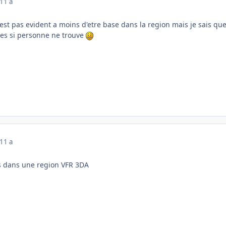
11 a
'est pas evident a moins d'etre base dans la region mais je sais que
ices si personne ne trouve
11 a
as dans une region VFR 3DA