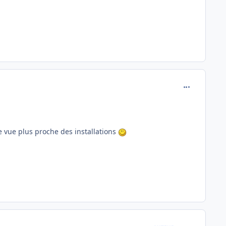
comment_114
ne vue plus proche des installations
comment_114