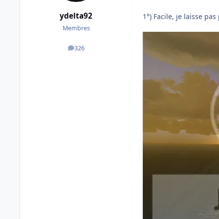
ydelta92
1°) Facile, je laisse pa
Membres
326
messages