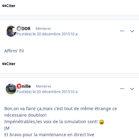
Citer
comment_121647
Author stats
F6DDR
Membres
Posté(e)
le 20 décembre 2015
10 a
Affirm' Fil
Citer
comment_121651
Author stats
ganille
Membres
Posté(e)
le 20 décembre 2015
10 a
Bon,on va faire ça,mais c'est tout de même étrange ce
nécessaire doublon!
Impénétrables,les voix de la simulation sont!
JM
Et bravo pour la maintenance en direct live