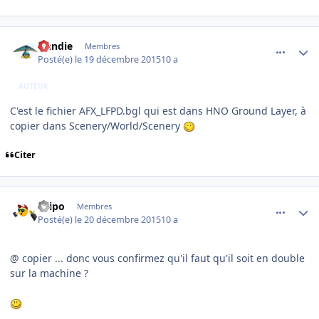
comment_121626
Author stats
Handie
Membres
Posté(e)
le 19 décembre 2015
10 a
AUTEUR
C'est le fichier AFX_LFPD.bgl qui est dans HNO Ground Layer, à
copier dans Scenery/World/Scenery
Citer
comment_121641
Author stats
Filipo
Membres
Posté(e)
le 20 décembre 2015
10 a
@ copier ... donc vous confirmez qu'il faut qu'il soit en double
sur la machine ?