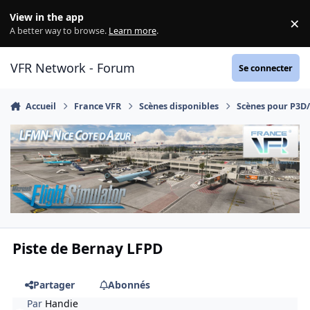
Aller au contenu
View in the app
×
Di
A better way to browse.
Learn more
.
VFR Network - Forum
Se connecter
Accueil
France VFR
Scènes disponibles
Scènes pour P3D
Piste de Bernay LFPD
Partager
Abonnés
Par
Handie