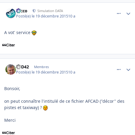
comment_121623
Author stats
Nicco
Simulation DATA
Posté(e)
le 19 décembre 2015
10 a
A vot' service
Citer
comment_121625
Author stats
MiD42
Membres
Posté(e)
le 19 décembre 2015
10 a
Bonsoir,
on peut connaître l'intitulé de ce fichier AFCAD ("décor" des
pistes et taxiway) ?
Merci
Citer