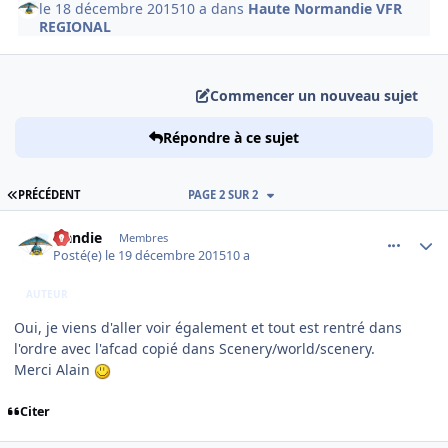
le 18 décembre 2015
10 a
dans
Haute Normandie VFR
REGIONAL
Commencer un nouveau sujet
Répondre à ce sujet
PREMIÈRE PAGE
PRÉCÉDENT
PAGE 2 SUR 2
comment_121620
Author stats
Handie
Membres
Posté(e)
le 19 décembre 2015
10 a
AUTEUR
Oui, je viens d'aller voir également et tout est rentré dans
l'ordre avec l'afcad copié dans Scenery/world/scenery.
Merci Alain
Citer