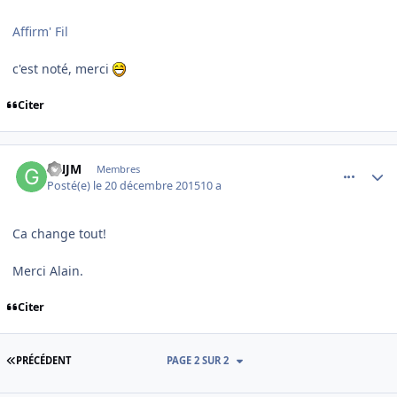
Affirm' Fil
c'est noté, merci
Citer
comment_121705
Author stats
GNJM
Membres
Posté(e)
le 20 décembre 2015
10 a
Ca change tout!
Merci Alain.
Citer
PREMIÈRE PAGE
PRÉCÉDENT
PAGE 2 SUR 2