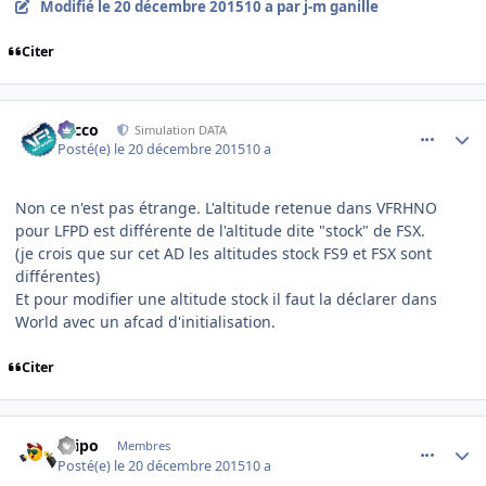
Modifié
le 20 décembre 2015
10 a
par j-m ganille
Citer
comment_121653
Author stats
Nicco
Simulation DATA
Posté(e)
le 20 décembre 2015
10 a
Non ce n'est pas étrange. L'altitude retenue dans VFRHNO
pour LFPD est différente de l'altitude dite "stock" de FSX.
(je crois que sur cet AD les altitudes stock FS9 et FSX sont
différentes)
Et pour modifier une altitude stock il faut la déclarer dans
World avec un afcad d'initialisation.
Citer
comment_121661
Author stats
Filipo
Membres
Posté(e)
le 20 décembre 2015
10 a