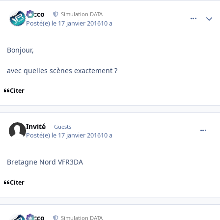
comment_122977
Author stats
Nicco
Simulation DATA
Posté(e)
le 17 janvier 2016
10 a
Bonjour,
avec quelles scènes exactement ?
Citer
comment_122978
Invité
Guests
Posté(e)
le 17 janvier 2016
10 a
Bretagne Nord VFR3DA
Citer
comment_122981
Author stats
Nicco
Simulation DATA