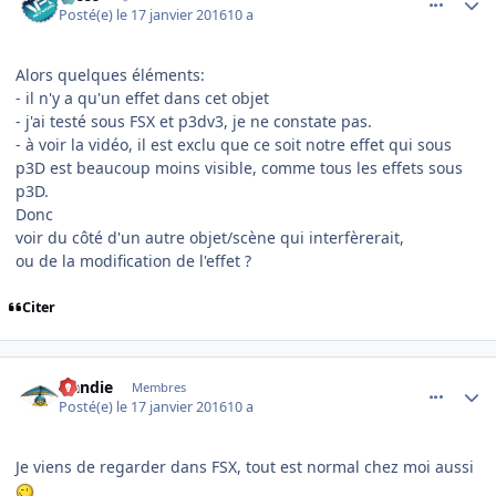
Posté(e)
le 17 janvier 2016
10 a
Alors quelques éléments:
- il n'y a qu'un effet dans cet objet
- j'ai testé sous FSX et p3dv3, je ne constate pas.
- à voir la vidéo, il est exclu que ce soit notre effet qui sous
p3D est beaucoup moins visible, comme tous les effets sous
p3D.
Donc
voir du côté d'un autre objet/scène qui interfèrerait,
ou de la modification de l'effet ?
Citer
comment_122986
Author stats
Handie
Membres
Posté(e)
le 17 janvier 2016
10 a
Je viens de regarder dans FSX, tout est normal chez moi aussi