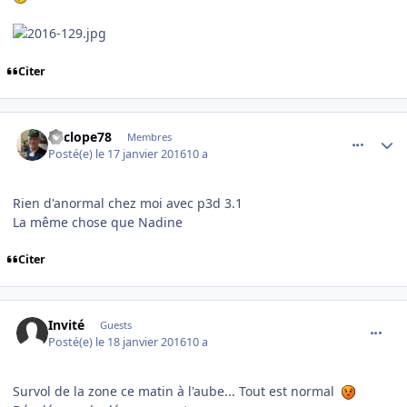
Citer
comment_122992
Author stats
Cyclope78
Membres
Posté(e)
le 17 janvier 2016
10 a
Rien d'anormal chez moi avec p3d 3.1
La même chose que Nadine
Citer
comment_123001
Invité
Guests
Posté(e)
le 18 janvier 2016
10 a
Survol de la zone ce matin à l'aube... Tout est normal