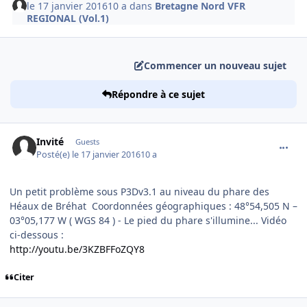
le 17 janvier 2016
10 a
dans
Bretagne Nord VFR
REGIONAL (Vol.1)
Commencer un nouveau sujet
Répondre à ce sujet
comment_122972
Invité
Guests
Posté(e)
le 17 janvier 2016
10 a
Un petit problème sous P3Dv3.1 au niveau du phare des
Héaux de Bréhat Coordonnées géographiques : 48°54,505 N –
03°05,177 W ( WGS 84 ) - Le pied du phare s'illumine... Vidéo
ci-dessous :
http://youtu.be/3KZBFFoZQY8
Citer