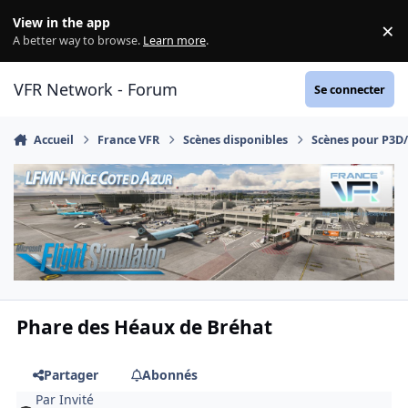
Aller au contenu
View in the app
×
Di
A better way to browse.
Learn more
.
VFR Network - Forum
Se connecter
Accueil
France VFR
Scènes disponibles
Scènes pour P3D
Phare des Héaux de Bréhat
Partager
Abonnés
Par
Invité