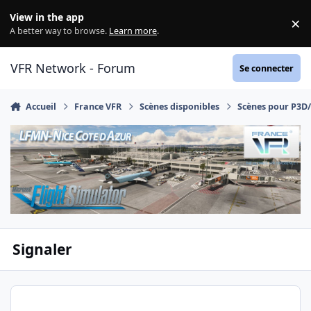
Aller au contenu
View in the app
×
Di
A better way to browse.
Learn more
.
VFR Network - Forum
Se connecter
Accueil
France VFR
Scènes disponibles
Scènes pour P3D
Signaler