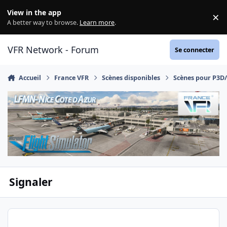
Aller au contenu
View in the app
×
Di
A better way to browse.
Learn more
.
VFR Network - Forum
Se connecter
Accueil
France VFR
Scènes disponibles
Scènes pour P3D
Signaler