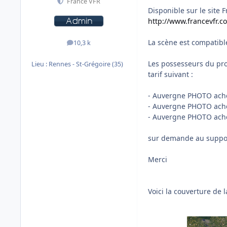
France VFR
Disponible sur le site 
http://www.francevfr.
La scène est compatibl
10,3 k
messages
Les possesseurs du pr
Lieu :
Rennes - St-Grégoire (35)
tarif suivant :
- Auvergne PHOTO achet
- Auvergne PHOTO ache
- Auvergne PHOTO ache
sur demande au support 
Merci
Voici la couverture de l