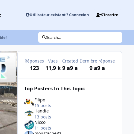
t
Utilisateur existant ? Connexion
S’inscrire
le !
Search...
Réponses
Vues
Created
Dernière réponse
123
11,9 k
9 a
9 a
9 a
9 a
Top Posters In This Topic
Filipo
15 posts
Handie
13 posts
Nicco
11 posts
moustache82