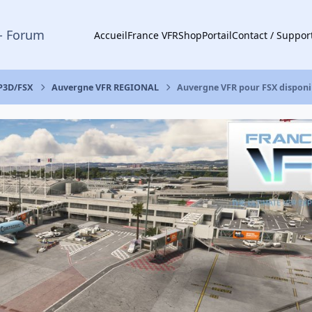
- Forum
Accueil
France VFR
Shop
Portail
Contact / Suppor
 P3D/FSX
Auvergne VFR REGIONAL
Auvergne VFR pour FSX disponib