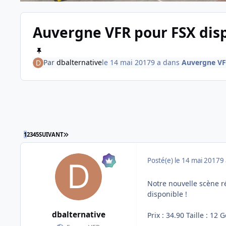
Auvergne VFR pour FSX disp
Par
dbalternative
le 14 mai 2017
9 a
dans
Auvergne V
DERNIÈRE PAGE
1
2
3
4
5
SUIVANT
Posté(e)
le 14 mai 2017
9 
Notre nouvelle scène 
disponible !
dbalternative
Prix : 34.90 Taille : 12 G