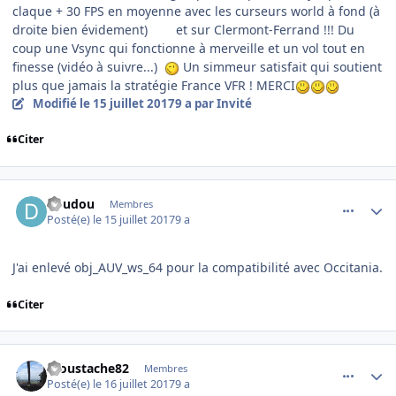
claque + 30 FPS en moyenne avec les curseurs world à fond (à
droite bien évidement) et sur Clermont-Ferrand !!! Du
coup une Vsync qui fonctionne à merveille et un vol tout en
finesse (vidéo à suivre...)
Un simmeur satisfait qui soutient
plus que jamais la stratégie France VFR ! MERCI
Modifié
le 15 juillet 2017
9 a
par Invité
Citer
comment_153508
Author stats
doudou
Membres
Posté(e)
le 15 juillet 2017
9 a
J'ai enlevé obj_AUV_ws_64 pour la compatibilité avec Occitania.
Citer
comment_153517
Author stats
moustache82
Membres
Posté(e)
le 16 juillet 2017
9 a