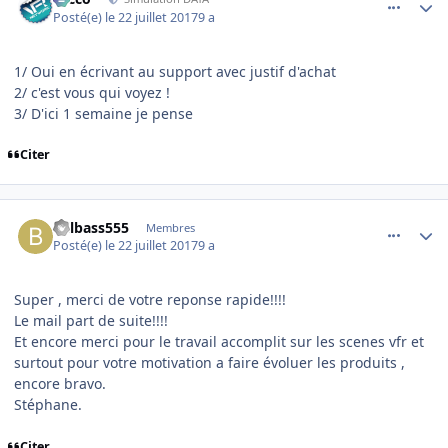
Posté(e)
le 22 juillet 2017
9 a
1/ Oui en écrivant au support avec justif d'achat
2/ c'est vous qui voyez !
3/ D'ici 1 semaine je pense
Citer
comment_154057
Author stats
billbass555
Membres
Posté(e)
le 22 juillet 2017
9 a
Super , merci de votre reponse rapide!!!!
Le mail part de suite!!!!
Et encore merci pour le travail accomplit sur les scenes vfr et
surtout pour votre motivation a faire évoluer les produits ,
encore bravo.
Stéphane.
Citer