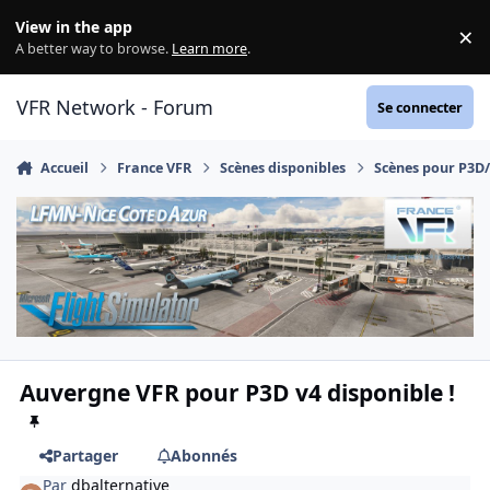
Aller au contenu
View in the app
×
Di
A better way to browse.
Learn more
.
VFR Network - Forum
Se connecter
Accueil
France VFR
Scènes disponibles
Scènes pour P3D
Auvergne VFR pour P3D v4 disponible !
Partager
Abonnés
Par
dbalternative