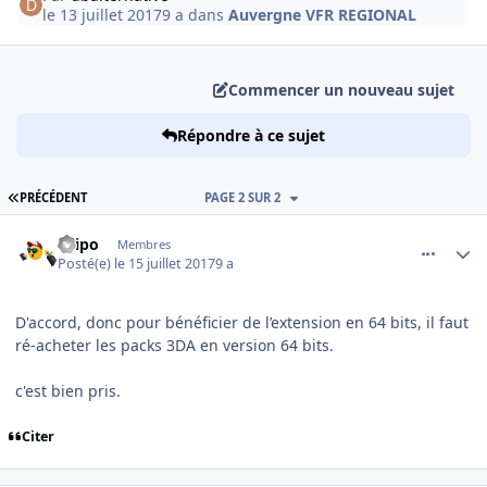
le 13 juillet 2017
9 a
dans
Auvergne VFR REGIONAL
Commencer un nouveau sujet
Répondre à ce sujet
PREMIÈRE PAGE
PRÉCÉDENT
PAGE 2 SUR 2
comment_153462
Author stats
Filipo
Membres
Posté(e)
le 15 juillet 2017
9 a
D'accord, donc pour bénéficier de l’extension en 64 bits, il faut
ré-acheter les packs 3DA en version 64 bits.
c'est bien pris.
Citer