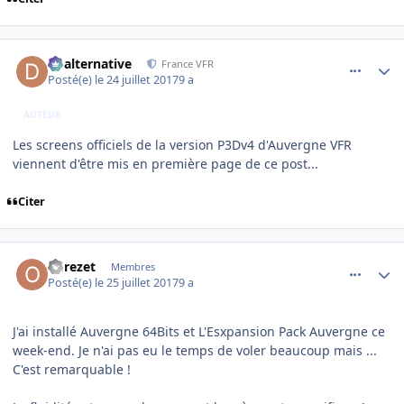
comment_154217
Author stats
dbalternative
France VFR
Posté(e)
le 24 juillet 2017
9 a
AUTEUR
Les screens officiels de la version P3Dv4 d'Auvergne VFR
viennent d'être mis en première page de ce post...
Citer
comment_154275
Author stats
odrezet
Membres
Posté(e)
le 25 juillet 2017
9 a
J'ai installé Auvergne 64Bits et L'Esxpansion Pack Auvergne ce
week-end. Je n'ai pas eu le temps de voler beaucoup mais ...
C'est remarquable !