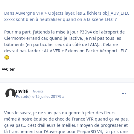
Dans Auvergne VFR > Objects layer, les 2 fichiers obj_AUV_LFLC
xxxxx sont bien à neutraliser quand on a la scène LFLC ?
Pour ma part, j'attends la mise à jour P3Dv4 de l'aéroport de
Clermont-Ferrand car, quand je l'active, je n'ai pas tous les
bâtiments (en particulier ceux du côté de l'AIA)... Cela ne
devrait pas tarder : AUV VFR + Extension Pack + Aéroport LFLC
Citer
comment_153502
Invité
Guests
Posté(e)
le 15 juillet 2017
9 a
Vous le savez, je ne suis pas du genre à jeter des fleurs...
même à notre équipe de choc de France VFR quand ça va pas,
ça va pas... c'est d'ailleurs le meilleur moyen de progresser et
là franchement sur l'Auvergne pour Prepar3D V4, j'ai pris une