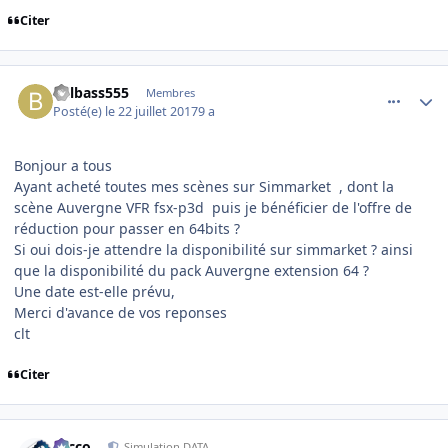
Citer
comment_154053
Author stats
billbass555
Membres
Posté(e)
le 22 juillet 2017
9 a
Bonjour a tous
Ayant acheté toutes mes scènes sur Simmarket , dont la
scène Auvergne VFR fsx-p3d puis je bénéficier de l'offre de
réduction pour passer en 64bits ?
Si oui dois-je attendre la disponibilité sur simmarket ? ainsi
que la disponibilité du pack Auvergne extension 64 ?
Une date est-elle prévu,
Merci d'avance de vos reponses
clt
Citer
comment_154056
Author stats
Nicco
Simulation DATA