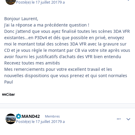
Posté(e)
le 17 juillet 2017
9 a
Bonjour Laurent,
J'ai la réponse a ma précédente question !
Donc j'attend que vous ayez finalisé toutes les scènes 3DA VFR
existantes...en P3Dv4 et dés que possible en privé, envoyez
moi le montant total des scènes 3DA VFR avec la gravure sur
CD et je vous règle le montant par CB via votre site après vous
avoir fourni les justificatifs d'achats des VFR bien entendu
Recevez toutes mes amitiés
Mes remerciements pour votre excellent travail et les
nouvelles dispositions que vous prenez et qui sont normales
Paul
Citer
comment_153639
Author stats
ARMAND42
Membres
Posté(e)
le 17 juillet 2017
9 a