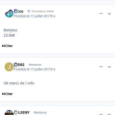
comment_153618
Author stats
Nicco
Simulation DATA
Posté(e)
le 17 juillet 2017
9 a
Bonjour,
23.90€
Citer
comment_153620
Author stats
Jedi92
Membres
Posté(e)
le 17 juillet 2017
9 a
Ok merci de l info
Citer
comment_153633
Author stats
DELSENY
Membres