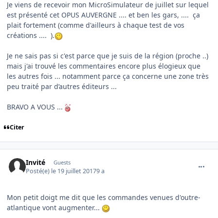
Je viens de recevoir mon MicroSimulateur de juillet sur lequel
est présenté cet OPUS AUVERGNE .... et ben les gars, .... ça
plait fortement (comme d'ailleurs à chaque test de vos
créations .... ).
Je ne sais pas si c'est parce que je suis de la région (proche ..)
mais j'ai trouvé les commentaires encore plus élogieux que
les autres fois ... notamment parce ça concerne une zone très
peu traité par d’autres éditeurs ...
BRAVO A VOUS ...
Citer
comment_153819
Invité
Guests
Posté(e)
le 19 juillet 2017
9 a
Mon petit doigt me dit que les commandes venues d'outre-
atlantique vont augmenter...