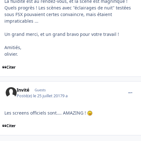
La fluidité est au rendez-vous, et la scène est magnifique !
Quels progrès ! Les scènes avec "éclairages de nuit" testées
sous FSX pouvaient certes convaincre, mais étaient
impraticables ...
Un grand merci, et un grand bravo pour votre travail !
Amitiés,
olivier.
Citer
comment_154279
Invité
Guests
Posté(e)
le 25 juillet 2017
9 a
Les screens officiels sont.... AMAZING !
Citer