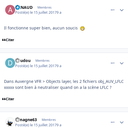
comment_153464
Author stats
ARNAUD
Membres
Posté(e)
le 15 juillet 2017
9 a
Il fonctionne super bien, aucun soucis
Citer
comment_153483
Author stats
doudou
Membres
Posté(e)
le 15 juillet 2017
9 a
Dans Auvergne VFR > Objects layer, les 2 fichiers obj_AUV_LFLC
xxxxx sont bien à neutraliser quand on a la scène LFLC ?
Citer
comment_153488
Author stats
Limagne63
Membres
Posté(e)
le 15 juillet 2017
9 a