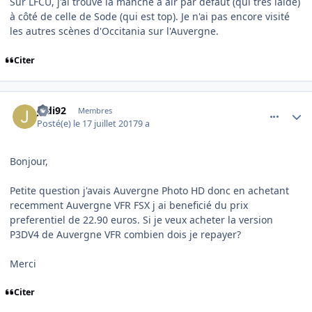
Sur LFCU, j'ai trouvé la manche à air par défaut (qui très laide)
à côté de celle de Sode (qui est top). Je n'ai pas encore visité
les autres scènes d'Occitania sur l'Auvergne.
Citer
comment_153617
Author stats
Jedi92
Membres
Posté(e)
le 17 juillet 2017
9 a
Bonjour,
Petite question j'avais Auvergne Photo HD donc en achetant
recemment Auvergne VFR FSX j ai beneficié du prix
preferentiel de 22.90 euros. Si je veux acheter la version
P3DV4 de Auvergne VFR combien dois je repayer?
Merci
Citer