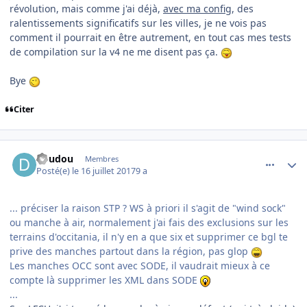
révolution, mais comme j'ai déjà,
avec ma config
, des
ralentissements significatifs sur les villes, je ne vois pas
comment il pourrait en être autrement, en tout cas mes tests
de compilation sur la v4 ne me disent pas ça.
Bye
Citer
comment_153518
Author stats
doudou
Membres
Posté(e)
le 16 juillet 2017
9 a
... préciser la raison STP ? WS à priori il s'agit de "wind sock"
ou manche à air, normalement j'ai fais des exclusions sur les
terrains d'occitania, il n'y en a que six et supprimer ce bgl te
prive des manches partout dans la région, pas glop
Les manches OCC sont avec SODE, il vaudrait mieux à ce
compte là supprimer les XML dans SODE
...