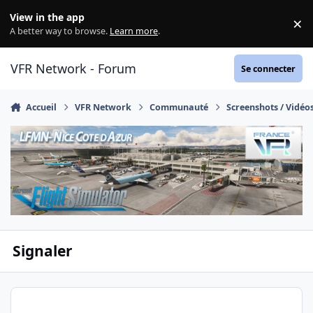
Aller au contenu
View in the app
×
Di
A better way to browse.
Learn more
.
VFR Network - Forum
Se connecter
Accueil
VFR Network
Communauté
Screenshots / Vidéo
Signaler