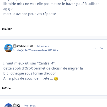
librairie orbx ne va t-elle pas mettre le bazar (sauf à utiliser
agx) ?
merci d'avance pour vos réponse
Citer
comment_207738
Author stats
michel78320
Membres
Posté(e)
le 26 novembre 2019
6 a
Il vaut mieux utiliser "Central 4".
Cette appli d'OrbX permet de choisir de migrer la
bibliothèque sous forme d'addon.
Ainsi plus de souci de mixité ...
Citer
comment_207751
Author stats
fd92
Membres