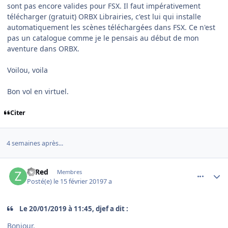
sont pas encore valides pour FSX. Il faut impérativement
télécharger (gratuit) ORBX Librairies, c'est lui qui installe
automatiquement les scènes téléchargées dans FSX. Ce n'est
pas un catalogue comme je le pensais au début de mon
aventure dans ORBX.
Voilou, voila
Bon vol en virtuel.
Citer
4 semaines après...
comment_192096
Author stats
ZeRed
Membres
Posté(e)
le 15 février 2019
7 a
Le 20/01/2019 à 11:45, djef a dit :
Bonjour,