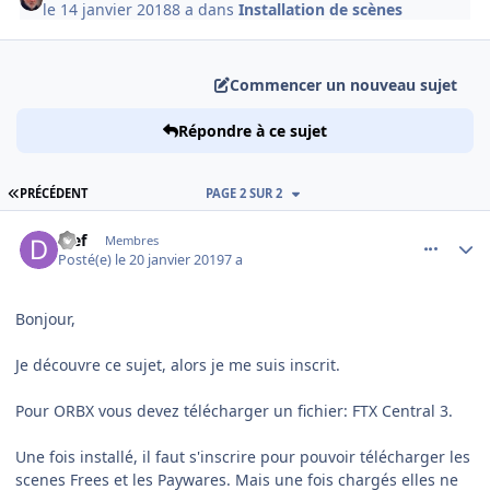
le 14 janvier 2018
8 a
dans
Installation de scènes
Commencer un nouveau sujet
Répondre à ce sujet
PREMIÈRE PAGE
PRÉCÉDENT
PAGE 2 SUR 2
comment_190412
Author stats
djef
Membres
Posté(e)
le 20 janvier 2019
7 a
Bonjour,
Je découvre ce sujet, alors je me suis inscrit.
Pour ORBX vous devez télécharger un fichier: FTX Central 3.
Une fois installé, il faut s'inscrire pour pouvoir télécharger les
scenes Frees et les Paywares. Mais une fois chargés elles ne