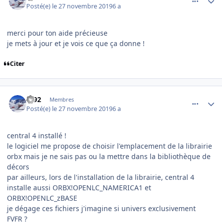
Posté(e)
le 27 novembre 2019
6 a
merci pour ton aide précieuse
je mets à jour et je vois ce que ça donne !
Citer
comment_207759
Author stats
fd92
Membres
Posté(e)
le 27 novembre 2019
6 a
central 4 installé !
le logiciel me propose de choisir l'emplacement de la librairie
orbx mais je ne sais pas ou la mettre dans la bibliothèque de
décors
par ailleurs, lors de l'installation de la librairie, central 4
installe aussi ORBX!OPENLC_NAMERICA1 et
ORBX!OPENLC_zBASE
je dégage ces fichiers j'imagine si univers exclusivement
FVFR ?