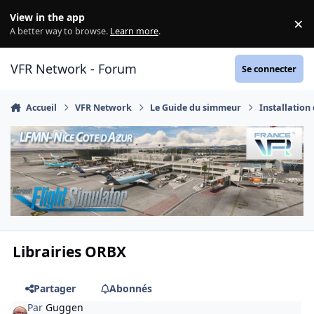
Aller au contenu
View in the app
×
Di
A better way to browse.
Learn more
.
VFR Network - Forum
Se connecter
Accueil
VFR Network
Le Guide du simmeur
Installation
Librairies ORBX
Partager
Abonnés
Par
Guggen