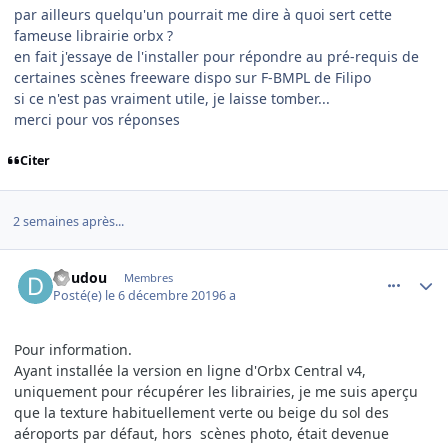
par ailleurs quelqu'un pourrait me dire à quoi sert cette
fameuse librairie orbx ?
en fait j'essaye de l'installer pour répondre au pré-requis de
certaines scènes freeware dispo sur F-BMPL de Filipo
si ce n'est pas vraiment utile, je laisse tomber...
merci pour vos réponses
Citer
2 semaines après...
comment_208167
Author stats
doudou
Membres
Posté(e)
le 6 décembre 2019
6 a
Pour information.
Ayant installée la version en ligne d'Orbx Central v4,
uniquement pour récupérer les librairies, je me suis aperçu
que la texture habituellement verte ou beige du sol des
aéroports par défaut, hors scènes photo, était devenue