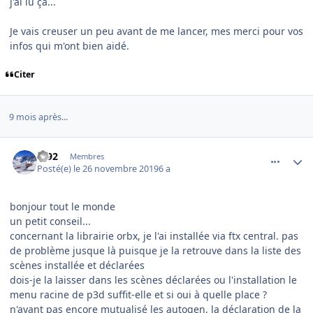
j'ai lu ça...
Je vais creuser un peu avant de me lancer, mes merci pour vos
infos qui m'ont bien aidé.
Citer
9 mois après...
comment_207729
Author stats
fd92
Membres
Posté(e)
le 26 novembre 2019
6 a
bonjour tout le monde
un petit conseil...
concernant la librairie orbx, je l'ai installée via ftx central. pas
de problème jusque là puisque je la retrouve dans la liste des
scènes installée et déclarées
dois-je la laisser dans les scènes déclarées ou l'installation le
menu racine de p3d suffit-elle et si oui à quelle place ?
n'ayant pas encore mutualisé les autogen, la déclaration de la