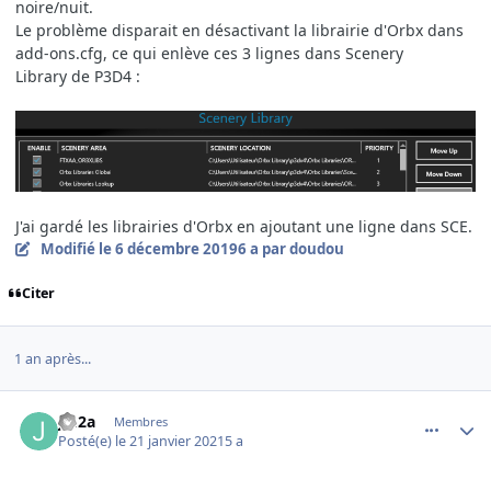
noire/nuit.
Le problème disparait en désactivant la librairie d'Orbx dans
add-ons.cfg, ce qui enlève ces 3 lignes dans Scenery
Library de P3D4
:
J'ai gardé les librairies d'Orbx en ajoutant une ligne dans SCE.
Modifié
le 6 décembre 2019
6 a
par doudou
Citer
1 an après...
comment_234723
Author stats
jm2a
Membres
Posté(e)
le 21 janvier 2021
5 a