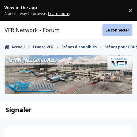
Aller au contenu
View in the app
×
Di
A better way to browse.
Learn more
.
VFR Network - Forum
Se connecter
Accueil
France VFR
Scènes disponibles
Scènes pour P3D
Signaler