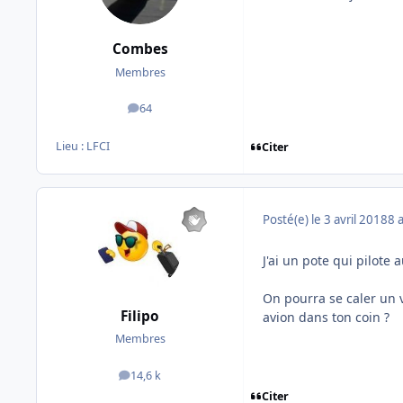
Combes
Membres
64
messages
Lieu :
LFCI
Citer
Posté(e)
le 3 avril 2018
8 
J'ai un pote qui pilote 
On pourra se caler un v
Filipo
avion dans ton coin ?
Membres
14,6 k
messages
Citer