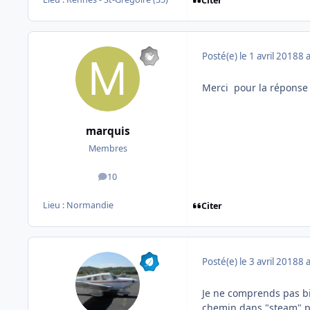
Citer
Posté(e)
le 1 avril 2018
8 
Merci pour la réponse
marquis
Membres
10
messages
Lieu :
Normandie
Citer
Posté(e)
le 3 avril 2018
8 
Je ne comprends pas bie
chemin dans "steam" pu