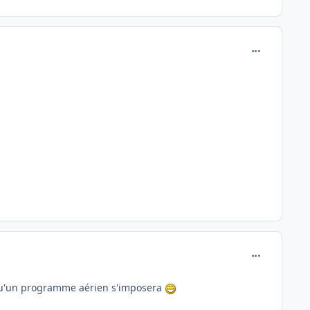
comment_173
comment_173
ent qu'un programme aérien s'imposera