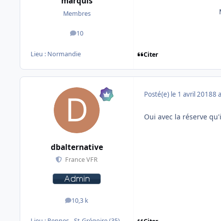
marquis
Merc
Membres
10
messages
Lieu :
Normandie
Citer
Posté(e)
le 1 avril 2018
8 
Oui avec la réserve qu'
dbalternative
France VFR
10,3 k
messages
Lieu :
Rennes - St-Grégoire (35)