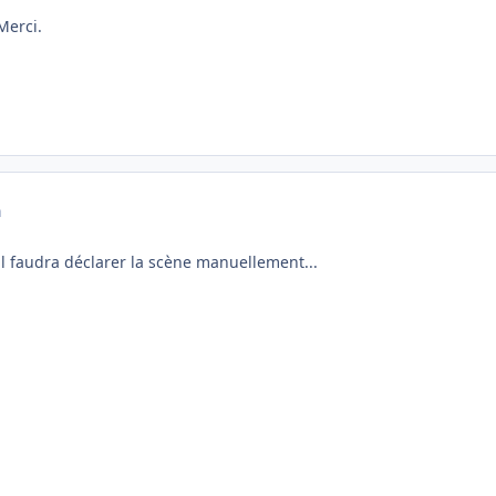
i.
a
il faudra déclarer la scène manuellement...