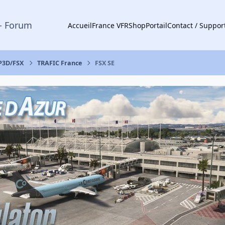
- Forum
Accueil
France VFR
Shop
Portail
Contact / Suppor
 P3D/FSX
TRAFIC France
FSX SE