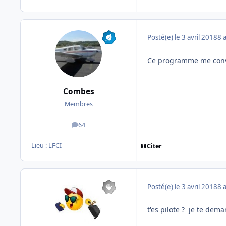
Posté(e)
le 3 avril 2018
8 
Ce programme me convie
Combes
Membres
64
messages
Lieu :
LFCI
Citer
Posté(e)
le 3 avril 2018
8 
t'es pilote ? je te dem