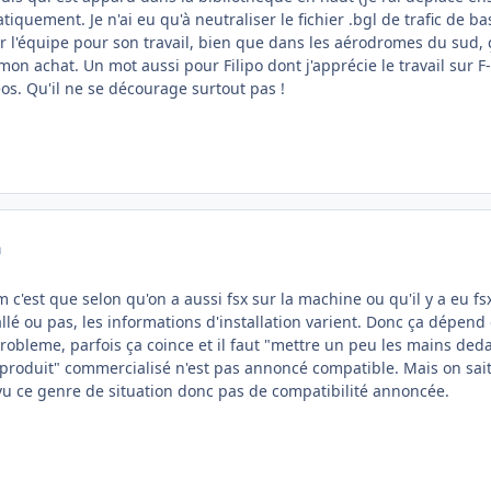
iquement. Je n'ai eu qu'à neutraliser le fichier .bgl de trafic de ba
iter l'équipe pour son travail, bien que dans les aérodromes du sud,
e mon achat. Un mot aussi pour Filipo dont j'apprécie le travail sur 
éos. Qu'il ne se décourage surtout pas !
a
c'est que selon qu'on a aussi fsx sur la machine ou qu'il y a eu fsx
é ou pas, les informations d'installation varient. Donc ça dépend de
robleme, parfois ça coince et il faut "mettre un peu les mains ded
"produit" commercialisé n'est pas annoncé compatible. Mais on sait
u ce genre de situation donc pas de compatibilité annoncée.