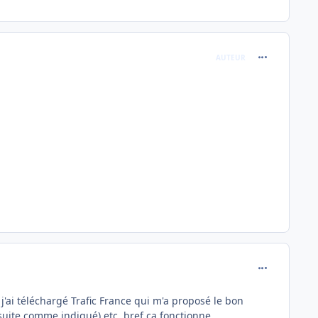
comment_173
AUTEUR
comment_173
'ai téléchargé Trafic France qui m'a proposé le bon
suite comme indiqué) etc, bref ça fonctionne