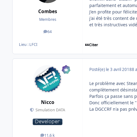
parfaitement et automat
Combes
J'en profite pour félic
j'ai été très content d
Membres
et très instructives vid
64
messages
Lieu :
LFCI
Citer
Posté(e)
le 3 avril 2018
8 
Le problème avec Steam 
complètement désinstall
Parfois ça passe sans p
Nicco
Donc officiellement le 
La DGCCRF n'a pas prév
Simulation DATA
11,6 k
messages