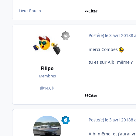
Lieu :
Rouen
Citer
Posté(e)
le 3 avril 2018
8 
merci Combes
tu es sur Albi même ?
Filipo
Membres
14,6 k
messages
Citer
Posté(e)
le 3 avril 2018
8 
Albi même, et j'aurai vr