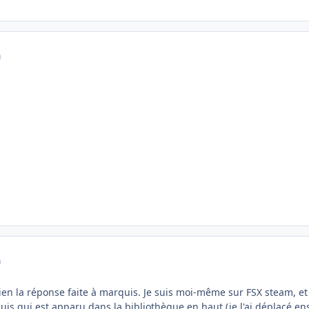
a
a
n la réponse faite à marquis. Je suis moi-même sur FSX steam, et j
is qui est apparu dans la bibliothèque en haut (je l'ai déplacé en