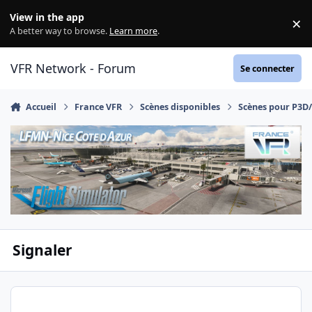
Aller au contenu
View in the app
×
Di
A better way to browse.
Learn more
.
VFR Network - Forum
Se connecter
Accueil
France VFR
Scènes disponibles
Scènes pour P3D
Signaler