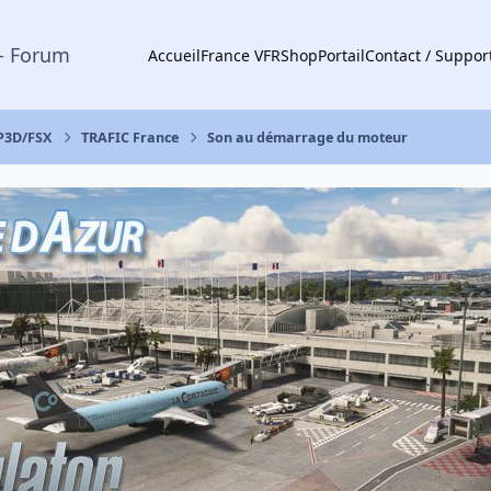
- Forum
Accueil
France VFR
Shop
Portail
Contact / Suppor
 P3D/FSX
TRAFIC France
Son au démarrage du moteur