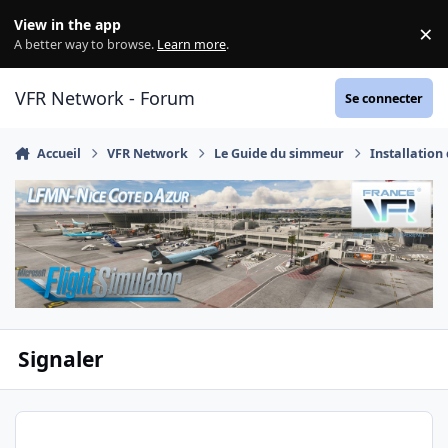
Aller au contenu
View in the app
×
Di
A better way to browse.
Learn more
.
VFR Network - Forum
Se connecter
Accueil
VFR Network
Le Guide du simmeur
Installation
Signaler