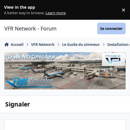
Aller au contenu
View in the app
×
Di
A better way to browse.
Learn more
.
VFR Network - Forum
Se connecter
Accueil
VFR Network
Le Guide du simmeur
Installation
Signaler