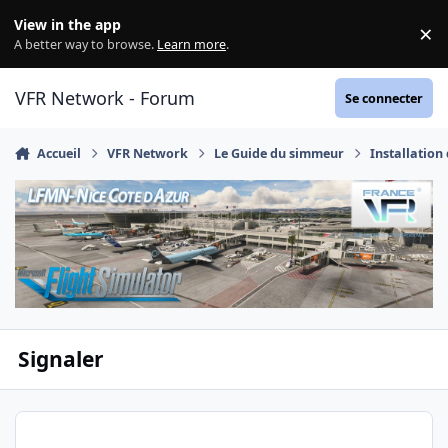
Aller au contenu
View in the app
×
Di
A better way to browse.
Learn more
.
VFR Network - Forum
Se connecter
Accueil
VFR Network
Le Guide du simmeur
Installation
Signaler