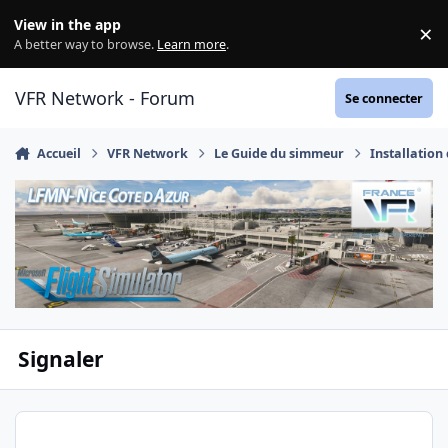
Aller au contenu
View in the app
×
Di
A better way to browse.
Learn more
.
VFR Network - Forum
Se connecter
Accueil
VFR Network
Le Guide du simmeur
Installation
Signaler