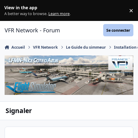
Aller au contenu
View in the app
×
Di
A better way to browse.
Learn more
.
VFR Network - Forum
Se connecter
Accueil
VFR Network
Le Guide du simmeur
Installation
Signaler