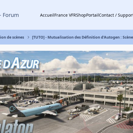
- Forum
Accueil
France VFR
Shop
Portail
Contact / Suppor
tion de scènes
[TUTO] - Mutualisation des Définition d'Autogen : Scène