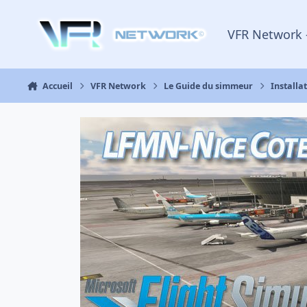
Aller au contenu
VFR Network 
Accueil
VFR Network
Le Guide du simmeur
Installa