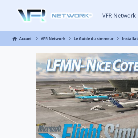
Aller au contenu
VFR Network 
Accueil
VFR Network
Le Guide du simmeur
Installa