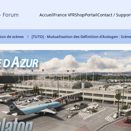
- Forum
Accueil
France VFR
Shop
Portail
Contact / Suppor
tion de scènes
[TUTO] - Mutualisation des Définition d'Autogen : Scène