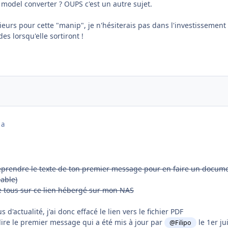
 model converter ? OUPS c'est un autre sujet.
eurs pour cette "manip", je n'hésiterais pas dans l'investissement
 lorsqu'elle sortiront !
 a
eprendre le texte de ton premier message pour en faire un docum
able)
 de tous sur ce lien hébergé sur mon NAS
 d'actualité, j'ai donc effacé le lien vers le fichier PDF
lire le premier message qui a été mis à jour par
le 1er ju
@Filipo