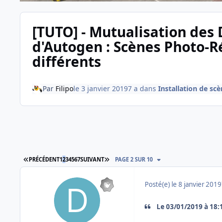
[TUTO] - Mutualisation des 
d'Autogen : Scènes Photo-Ré
différents
Par
Filipo
le 3 janvier 2019
7 a
dans
Installation de sc
PREMIÈRE PAGE
DERNIÈRE PAGE
PRÉCÉDENT
1
2
3
4
5
6
7
SUIVANT
PAGE 2 SUR 10
Posté(e)
le 8 janvier 2019
Le 03/01/2019 à 18:17