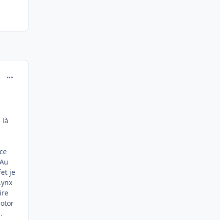
comment_193546
 là
 ce
 Au
et je
Lynx
ire
rotor
.