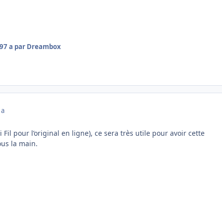
19
7 a
par Dreambox
 a
 Fil pour l’original en ligne), ce sera très utile pour avoir cette
ous la main.