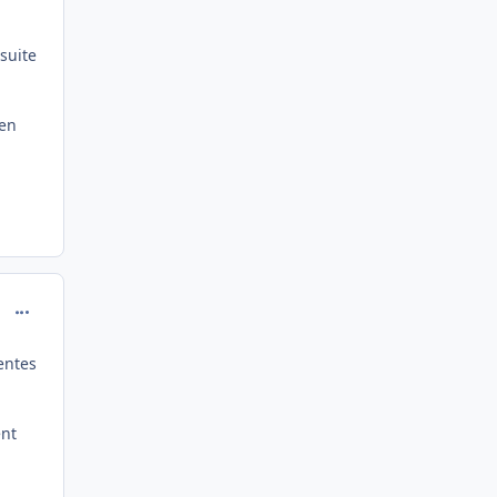
suite
gen
comment_189591
entes
ent