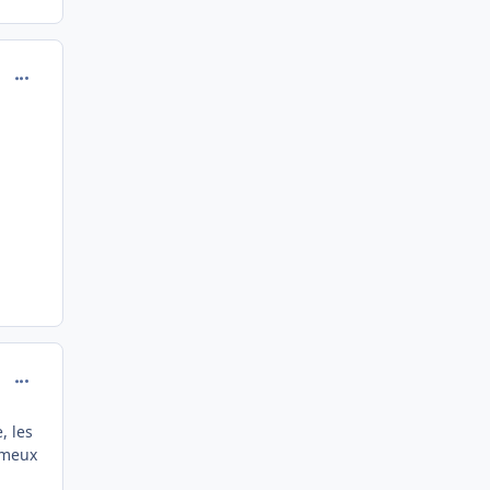
comment_196233
comment_196236
, les
fameux
i