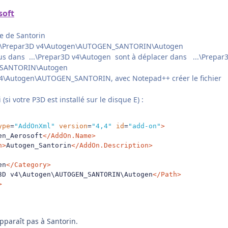
soft
ne de Santorin
 ...\Prepar3D v4\Autogen\AUTOGEN_SANTORIN\Autogen
nclus dans ...\Prepar3D v4\Autogen sont à déplacer dans ...\Prepar
_SANTORIN\Autogen
v4\Autogen\AUTOGEN_SANTORIN, avec Notepad++ créer le fichier
 (si votre P3D est installé sur le disque E)
:
ype
=
"AddOnXml"
version
=
"4,4"
id
=
"add-on"
>
en_Aerosoft
</AddOn.Name>
n>
Autogen_Santorin
</AddOn.Description>
en
</Category>
3D v4\Autogen\AUTOGEN_SANTORIN\Autogen
</Path>
>
pparaît pas à Santorin.