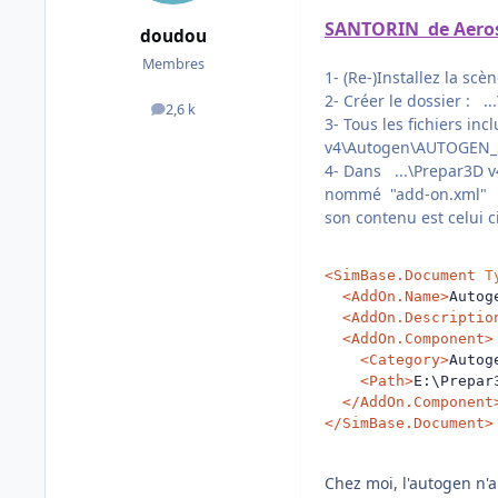
SANTORIN de Aero
doudou
Membres
1- (Re-)Installez la scè
2- Créer le dossier :
2,6 k
messages
3- Tous les fichiers i
v4\Autogen\AUTOGEN
4- Dans ...\Prepar3D 
nommé "add-on.xml"
son contenu est celui ci
<SimBase.Document
T
<AddOn.Name>
Autog
<AddOn.Descriptio
<AddOn.Component>
<Category>
Autog
<Path>
E:\Prepar
</AddOn.Component
</SimBase.Document>
Chez moi, l'autogen n'a