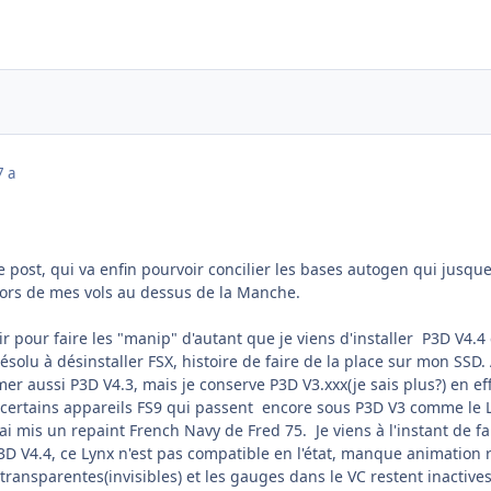
7 a
 post, qui va enfin pourvoir concilier les bases autogen qui jusque
lors de mes vols au dessus de la Manche.
oir pour faire les "manip" d'autant que je viens d'installer P3D V4.4
résolu à désinstaller FSX, histoire de faire de la place sur mon SSD.
er aussi P3D V4.3, mais je conserve P3D V3.xxx(je sais plus?) en eff
de certains appareils FS9 qui passent encore sous P3D V3 comme le 
'ai mis un repaint French Navy de Fred 75. Je viens à l'instant de fa
3D V4.4, ce Lynx n'est pas compatible en l'état, manque animation 
 transparentes(invisibles) et les gauges dans le VC restent inactives