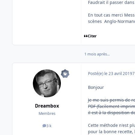
Faudrait il passer dans
En tout cas merci Messi
scènes Anglo-Normandes
Citer
1 mois après...
Posté(e)
le 23 avril 2019
7
Bonjour
Je me suis permis de r
Dreambox
PDF (facilement imprim
il est à la disposition
Membres
Cette méthode n'est plus
3 k
messages
pour la bonne recette, 