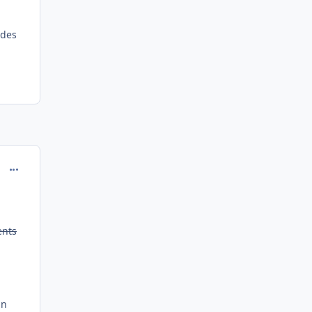
 des
comment_196229
ents
in