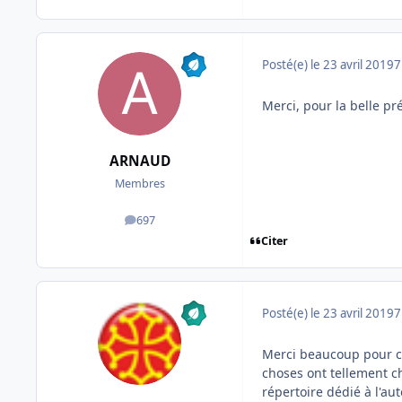
Posté(e)
le 23 avril 2019
7
Merci, pour la belle pr
ARNAUD
Membres
697
messages
Citer
Posté(e)
le 23 avril 2019
7
Merci beaucoup pour ce
choses ont tellement c
répertoire dédié à l'au