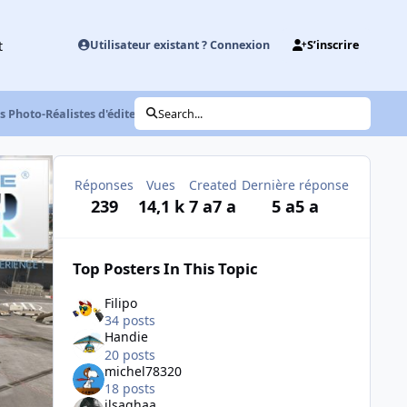
t
Utilisateur existant ? Connexion
S’inscrire
s Photo-Réalistes d'éditeurs différents
Search...
Réponses
Vues
Created
Dernière réponse
239
14,1 k
7 a
7 a
5 a
5 a
Top Posters In This Topic
Filipo
34 posts
Handie
20 posts
michel78320
18 posts
jlsaghaa