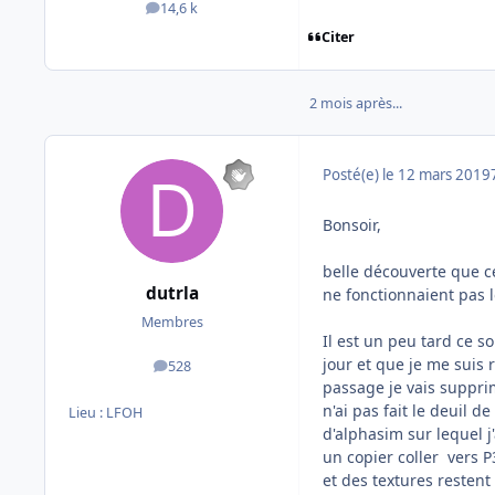
14,6 k
messages
Citer
2 mois après...
Posté(e)
le 12 mars 2019
Bonsoir,
belle découverte que ce
dutrla
ne fonctionnaient pas 
Membres
Il est un peu tard ce s
jour et que je me suis 
528
messages
passage je vais supprim
n'ai pas fait le deuil 
Lieu :
LFOH
d'alphasim sur lequel j
un copier coller vers P
et des textures restent