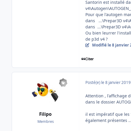
Santorin est installé d
v4\Autogen\AUTOGEN_SA
Pour que l'autogen marc
dans ...\Prepar3D v4\
dans ...\Prepar3D v4\A
Ou bien leurrer l'insta
de p3d v4 ?
Modifié
le 8 janvier
Citer
Posté(e)
le 8 janvier 2019
Attention , l'affichage
dans le dossier AUTOGE
Filipo
il est impératif que le
également présentes .
Membres