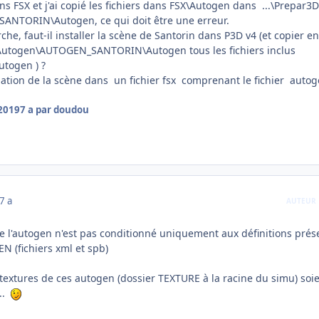
ans FSX et j'ai copié les fichiers dans FSX\Autogen dans ...\Prepar3D
NTORIN\Autogen, ce qui doit être une erreur.
he, faut-il installer la scène de Santorin dans P3D v4 (et copier en
Autogen\AUTOGEN_SANTORIN\Autogen tous les fichiers inclus
utogen ) ?
llation de la scène dans un fichier fsx comprenant le fichier auto
 2019
7 a
par doudou
7 a
AUTEUR
 de l'autogen n'est pas conditionné uniquement aux définitions prés
N (fichiers xml et spb)
s textures de ces autogen (dossier TEXTURE à la racine du simu) soi
...