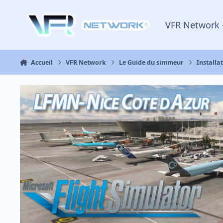
Aller au contenu
VFR Network 
Accueil
VFR Network
Le Guide du simmeur
Installa