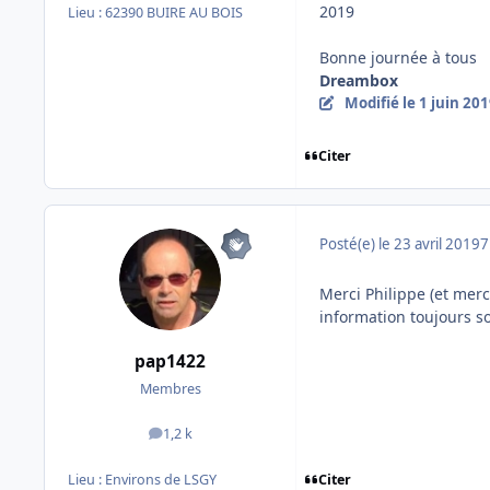
2019
Lieu :
62390 BUIRE AU BOIS
Bonne journée à tous
Dreambox
Modifié
le 1 juin 20
Citer
Posté(e)
le 23 avril 2019
7
Merci Philippe (et merci
information toujours s
pap1422
Membres
1,2 k
messages
Lieu :
Environs de LSGY
Citer