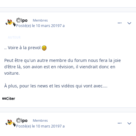
comment_193402
Author stats
Filipo
Membres
Posté(e)
le 10 mars 2019
7 a
AUTEUR
.. Voire à la prevol
Peut être qu'un autre membre du forum nous fera la joie
d'être là, son avion est en révision, il viendrait donc en
voiture.
À plus, pour les news et les vidéos qui vont avec....
Citer
comment_193405
Author stats
Filipo
Membres
Posté(e)
le 10 mars 2019
7 a