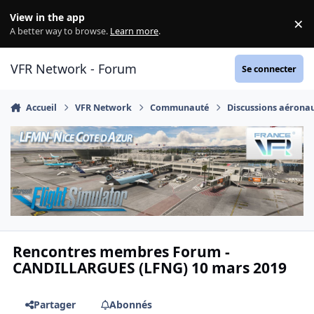
Aller au contenu
View in the app
×
Di
A better way to browse.
Learn more
.
VFR Network - Forum
Se connecter
Accueil
VFR Network
Communauté
Discussions aérona
Rencontres membres Forum -
CANDILLARGUES (LFNG) 10 mars 2019
Partager
Abonnés