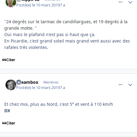
Posté(e)
le 10 mars 2019
7 a
"2
4 degrés sur le tarmac de candillargues, et 19 degrés à la
grande motte.
"
Oui mais le plafond n'est pas si haut que ça.
En Picardie, c'est grand soleil mais grand vent aussi avec des
rafales très violentes.
Citer
comment_193443
Author stats
Dreambox
Membres
Posté(e)
le 10 mars 2019
7 a
Et chez moi, plus au Nord, c'est 5° et vent à 110 km/h
DX
Citer