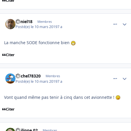
Citer
comment_193439
Author stats
daniel18
Membres
Posté(e)
le 10 mars 2019
7 a
La manche SODE fonctionne bien
Citer
comment_193441
Author stats
michel78320
Membres
Posté(e)
le 10 mars 2019
7 a
Vont quand même pas tenir à cinq dans cet avionnette !
Citer
comment_193442
Author stats
Philippe 02
Membres