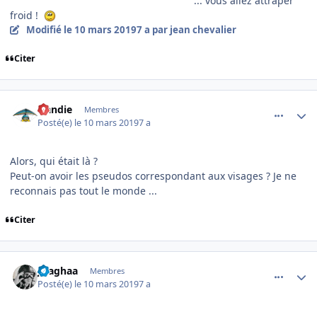
... vous allez attraper
froid !
Modifié
le 10 mars 2019
7 a
par jean chevalier
Citer
comment_193417
Author stats
Handie
Membres
Posté(e)
le 10 mars 2019
7 a
Alors, qui était là ?
Peut-on avoir les pseudos correspondant aux visages ? Je ne
reconnais pas tout le monde ...
Citer
comment_193418
Author stats
jlsaghaa
Membres
Posté(e)
le 10 mars 2019
7 a