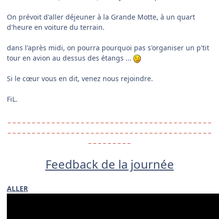
On prévoit d'aller déjeuner à la
Grande Motte, à un quart
d'heure en voiture du terrain.
dans l'après midi, on pourra pourquoi pas s'organiser un p'tit
tour en avion au dessus des étangs ...
Si le cœur vous en dit, venez nous rejoindre.
FiL.
_ _ _ _ _ _ _ _ _ _ _ _ _ _ _ _ _ _ _ _ _ _ _ _ _ _ _ _ _ _ _ _ _ _ _ _ _ _ _ _ _ _
_ _ _ _ _ _ _ _ _ _ _ _ _ _ _ _ _ _ _ _ _ _ _ _ _ _ _ _ _ _ _ _ _ _ _ _ _ _ _ _ _ _
_ _ _ _ _ _ _ _ _
Feedback de la journée
ALLER