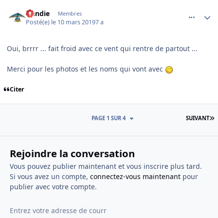
comment_193444
Author stats
Handie
Membres
Posté(e)
le 10 mars 2019
7 a
Oui, brrrr ... fait froid avec ce vent qui rentre de partout ...
Merci pour les photos et les noms qui vont avec
Citer
D
PAGE 1 SUR 4
SUIVANT
Rejoindre la conversation
Vous pouvez publier maintenant et vous inscrire plus tard.
Si vous avez un compte,
connectez-vous maintenant
pour
publier avec votre compte.