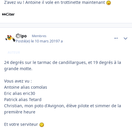
Z'avez vu ! Antoine il vole en trottinette maintenant
Citer
comment_193429
Author stats
Filipo
Membres
Posté(e)
le 10 mars 2019
7 a
AUTEUR
24 degrés sur le tarmac de candillargues, et 19 degrés à la
grande motte.
Vous avez vu
:
Antoine alias comolas
Eric alias eric30
Patrick alias Tetard
Christian, mon poto d'Avignon, élève pilote et simmer de la
première heure
Et votre serviteur