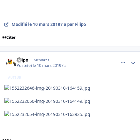
Modifié
le 10 mars 2019
7 a
par Filipo
Citer
comment_193438
Author stats
Filipo
Membres
Posté(e)
le 10 mars 2019
7 a
AUTEUR