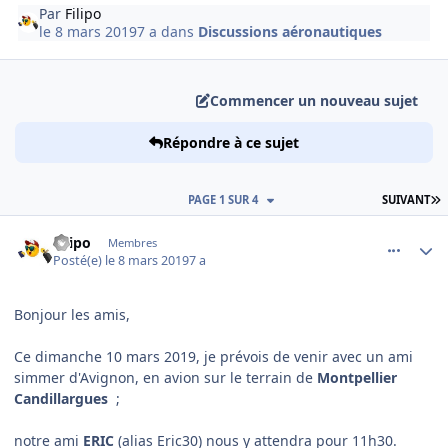
Par
Filipo
le 8 mars 2019
7 a
dans
Discussions aéronautiques
Commencer un nouveau sujet
Répondre à ce sujet
D
PAGE 1 SUR 4
SUIVANT
comment_193304
Author stats
Filipo
Membres
Posté(e)
le 8 mars 2019
7 a
Bonjour les amis,
Ce dimanche 10 mars 2019, je prévois de venir avec un ami
simmer d'Avignon, en avion sur le terrain de
Montpellier
Candillargues
;
notre ami
ERIC
(alias Eric30) nous y attendra pour 11h30.