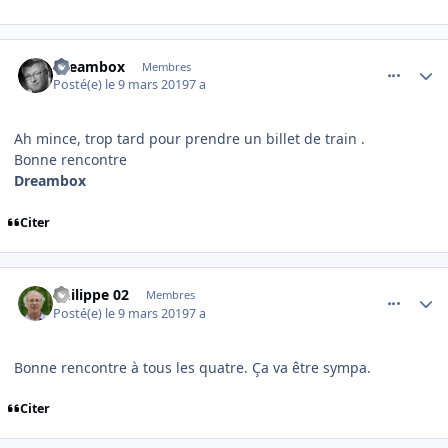
comment_193351
Author stats
Dreambox
Membres
Posté(e)
le 9 mars 2019
7 a
Ah mince, trop tard pour prendre un billet de train .
Bonne rencontre
Dreambox
Citer
comment_193356
Author stats
Philippe 02
Membres
Posté(e)
le 9 mars 2019
7 a
Bonne rencontre à tous les quatre. Ça va être sympa.
Citer