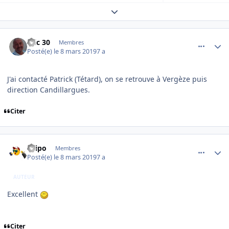
Expand topic overview
comment_193311
Author stats
Eric 30
Membres
Posté(e)
le 8 mars 2019
7 a
J'ai contacté Patrick (Tétard), on se retrouve à Vergèze puis
direction Candillargues.
Citer
comment_193314
Author stats
Filipo
Membres
Posté(e)
le 8 mars 2019
7 a
AUTEUR
Excellent
Citer