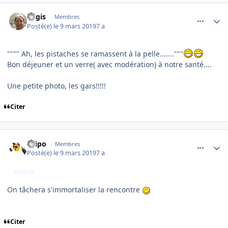
comment_193374
Author stats
Regis
Membres
Posté(e)
le 9 mars 2019
7 a
"""" Ah, les pistaches se ramassent à la pelle......."""
Bon déjeuner et un verre( avec modération) à notre santé....
Une petite photo, les gars!!!!!
Citer
comment_193388
Author stats
Filipo
Membres
Posté(e)
le 9 mars 2019
7 a
AUTEUR
On tâchera s'immortaliser la rencontre
Citer