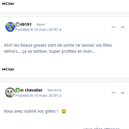
Citer
comment_193410
Author stats
joel9191
Banni
Posté(e)
le 10 mars 2019
7 a
Ah!!! les beaux gosses sont de sortie ne laissez vos filles
dehors....ça va tomber. Super profitez en bien....
Citer
comment_193416
Author stats
jean chevalier
Membres
Posté(e)
le 10 mars 2019
7 a
Vous avez oublié vos gilets !