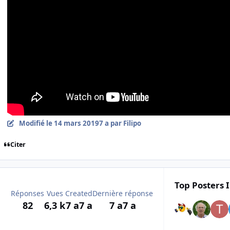
Modifié
le 14 mars 2019
7 a
par Filipo
Citer
Top Posters I
Réponses
Vues
Created
Dernière réponse
82
6,3 k
7 a
7 a
7 a
7 a