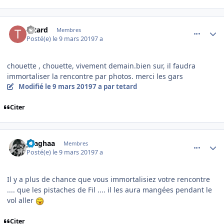
comment_193395
Author stats
tetard
Membres
Posté(e)
le 9 mars 2019
7 a
chouette , chouette, vivement demain.bien sur, il faudra
immortaliser la rencontre par photos. merci les gars
Modifié
le 9 mars 2019
7 a
par tetard
Citer
comment_193396
Author stats
jlsaghaa
Membres
Posté(e)
le 9 mars 2019
7 a
Il y a plus de chance que vous immortalisiez votre rencontre
.... que les pistaches de Fil .... il les aura mangées pendant le
vol aller
Citer