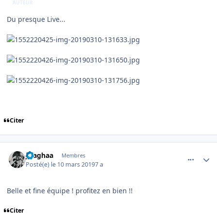
AUTEUR
Du presque Live...
Citer
comment_193406
Author stats
jlsaghaa
Membres
Posté(e)
le 10 mars 2019
7 a
Belle et fine équipe ! profitez en bien !!
Citer