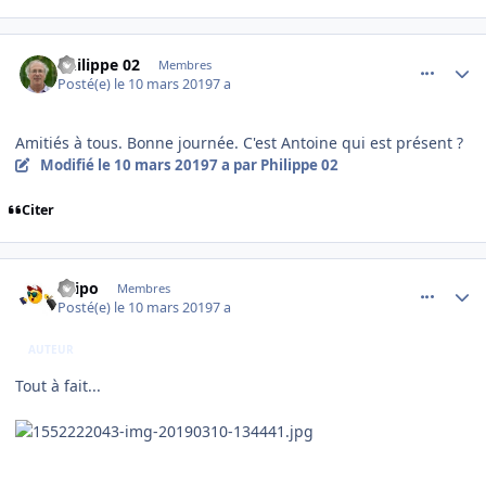
comment_193408
Author stats
Philippe 02
Membres
Posté(e)
le 10 mars 2019
7 a
Amitiés à tous. Bonne journée. C'est Antoine qui est présent ?
Modifié
le 10 mars 2019
7 a
par Philippe 02
Citer
comment_193409
Author stats
Filipo
Membres
Posté(e)
le 10 mars 2019
7 a
AUTEUR
Tout à fait...