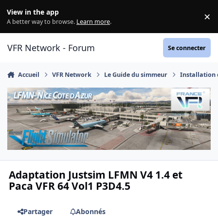
Aller au contenu
View in the app
×
Di
A better way to browse.
Learn more
.
VFR Network - Forum
Se connecter
Accueil
VFR Network
Le Guide du simmeur
Installation
Adaptation Justsim LFMN V4 1.4 et
Paca VFR 64 Vol1 P3D4.5
Partager
Abonnés