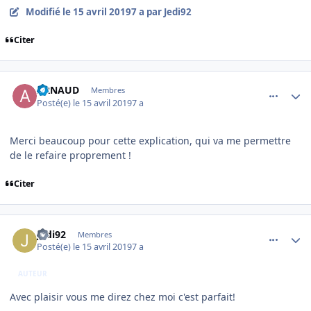
Modifié
le 15 avril 2019
7 a
par Jedi92
Citer
comment_195823
Author stats
ARNAUD
Membres
Posté(e)
le 15 avril 2019
7 a
Merci beaucoup pour cette explication, qui va me permettre
de le refaire proprement !
Citer
comment_195828
Author stats
Jedi92
Membres
Posté(e)
le 15 avril 2019
7 a
AUTEUR
Avec plaisir vous me direz chez moi c'est parfait!