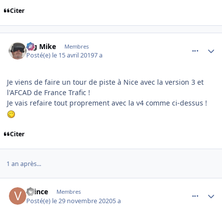
Citer
comment_195835
Author stats
Big Mike
Membres
Posté(e)
le 15 avril 2019
7 a
Je viens de faire un tour de piste à Nice avec la version 3 et
l'AFCAD de France Trafic !
Je vais refaire tout proprement avec la v4 comme ci-dessus !
Citer
1 an après...
comment_232948
Author stats
vvince
Membres
Posté(e)
le 29 novembre 2020
5 a