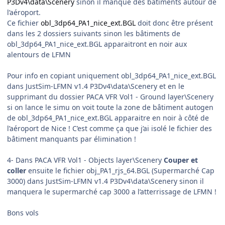
P3Dv4\data\Scenery
sinon il manque des bâtiments autour de
l’aéroport.
Ce fichier
obl_3dp64_PA1_nice_ext.BGL
doit donc être présent
dans les 2 dossiers suivants sinon les bâtiments de
obl_3dp64_PA1_nice_ext.BGL apparaitront en noir aux
alentours de LFMN
Pour info en copiant uniquement obl_3dp64_PA1_nice_ext.BGL
dans JustSim-LFMN v1.4 P3Dv4\data\Scenery et en le
supprimant du dossier PACA VFR Vol1 - Ground layer\Scenery
si on lance le simu on voit toute la zone de bâtiment autogen
de obl_3dp64_PA1_nice_ext.BGL apparaitre en noir à côté de
l’aéroport de Nice ! C’est comme ça que j’ai isolé le fichier des
bâtiment manquants par élimination !
4- Dans PACA VFR Vol1 - Objects layer\Scenery
Couper et
coller
ensuite le fichier obj_PA1_rjs_64.BGL (Supermarché Cap
3000) dans JustSim-LFMN v1.4 P3Dv4\data\Scenery sinon il
manquera le supermarché cap 3000 a l’atterrissage de LFMN !
Bons vols