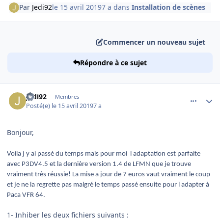
Par
Jedi92
le 15 avril 2019
7 a
dans
Installation de scènes
Commencer un nouveau sujet
Répondre à ce sujet
comment_195815
Author stats
Jedi92
Membres
Posté(e)
le 15 avril 2019
7 a
Bonjour,
Voila j y ai passé du temps mais pour moi l adaptation est parfaite
avec P3DV4.5 et la dernière version 1.4 de LFMN que je trouve
vraiment très réussie! La mise a jour de 7 euros vaut vraiment le coup
et je ne la regrette pas malgré le temps passé ensuite pour l adapter à
Paca VFR 64.
1- Inhiber les deux fichiers suivants :