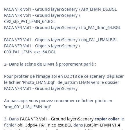
PACA VFR Vol1 - Ground layer\Scenery \ AFX_LFMN_DS.BGL
PACA VFR Vol1 - Ground layer\Scenery \
CVX_slp_PA1_LFMN_64.BGL
PACA VFR Vol1 - Ground layer\Scenery \ lib_PA1_lfmn_64.BGL
PACA VFR Vol1 - Objects layer\Scenery \ obj_PA1_LFMN.BGL
PACA VFR Vol1 - Objects layer\Scenery \
000_PA1_LFMN_exc_64.BGL
2- Dans la scène de LFMN à proprement parlé :
Pour profiter de l'image sol en LOD18 de ce scenery, déplacer
le fichier 'Photo_LFMN.bgl'
de Justsim LFMN vers le dossier
PACA VFR Vol1 - Ground layer\Scenery
Au passage, vous pouvez renommer ce fichier photo en
'img_001_L18_LFMN.bgl'
3- Dans
PACA VFR Vol1 - Ground layer\Scenery
copier coller
le
fichier
obl_3dp64_PA1_nice_ext.BGL
dans
JustSim-LFMN v1.4