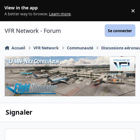
Aller au contenu
View in the app
×
Di
A better way to browse.
Learn more
.
VFR Network - Forum
Se connecter
Accueil
VFR Network
Communauté
Discussions aérona
Signaler