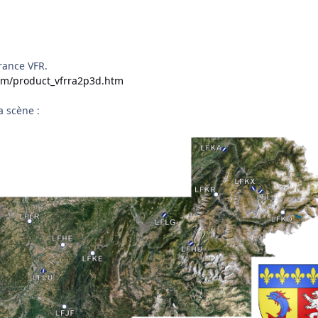
France VFR.
com/product_vfrra2p3d.htm
a scène :