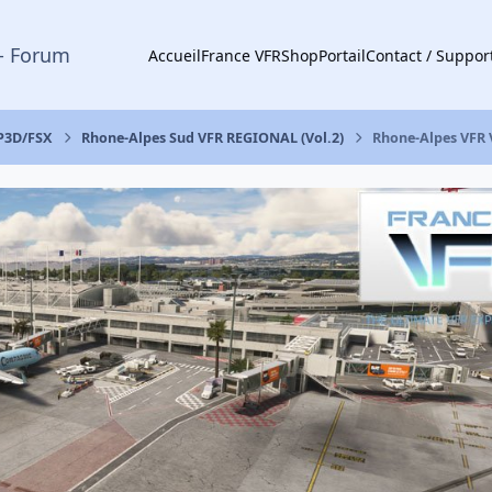
- Forum
Accueil
France VFR
Shop
Portail
Contact / Suppor
 P3D/FSX
Rhone-Alpes Sud VFR REGIONAL (Vol.2)
Rhone-Alpes VFR V