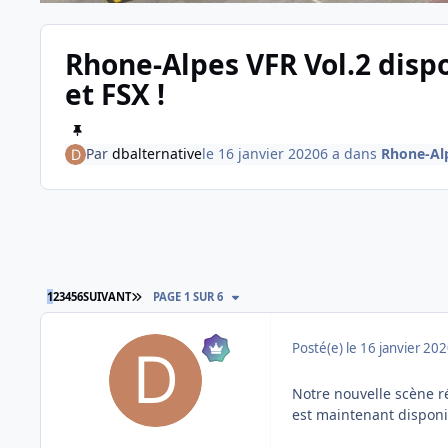
Rhone-Alpes VFR Vol.2 disp
et FSX !
Par
dbalternative
le 16 janvier 2020
6 a
dans
Rhone-Al
DERNIÈRE PAGE
1
2
3
4
5
6
SUIVANT
PAGE 1 SUR 6
Posté(e)
le 16 janvier 20
Notre nouvelle scène r
est maintenant disponi