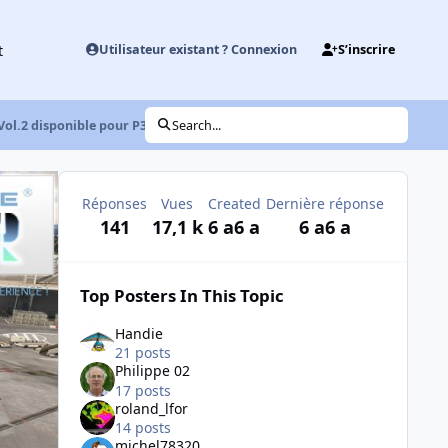
t
Utilisateur existant ? Connexion
S’inscrire
ol.2 disponible pour P3Dv4 et FSX !
Search...
Réponses
Vues
Created
Dernière réponse
141
17,1 k
6 a
6 a
6 a
6 a
Top Posters In This Topic
Handie
21 posts
Philippe 02
17 posts
roland_lfor
14 posts
michel78320