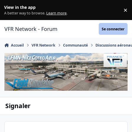
Aller au contenu
View in the app
×
Di
A better way to browse.
Learn more
.
VFR Network - Forum
Se connecter
Accueil
VFR Network
Communauté
Discussions aérona
Signaler