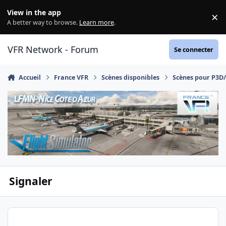
Aller au contenu
View in the app
×
Di
A better way to browse.
Learn more
.
VFR Network - Forum
Se connecter
Accueil
France VFR
Scènes disponibles
Scènes pour P3D
Signaler