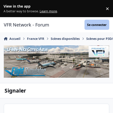
Aller au contenu
View in the app
×
Di
A better way to browse.
Learn more
.
VFR Network - Forum
Se connecter
Accueil
France VFR
Scènes disponibles
Scènes pour P3D
Signaler