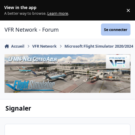
Aller au contenu
View in the app
×
Di
A better way to browse.
Learn more
.
VFR Network - Forum
Se connecter
Accueil
VFR Network
Microsoft Flight Simulator 2020/2024
Signaler