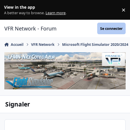
Aller au contenu
View in the app
×
Di
A better way to browse.
Learn more
.
VFR Network - Forum
Se connecter
Accueil
VFR Network
Microsoft Flight Simulator 2020/2024
Signaler