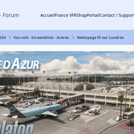
- Forum
Accueil
France VFR
Shop
Portail
Contact / Suppor
2024
Vos vols - Screenshots - Autres
Nettoyage fil sur Londres