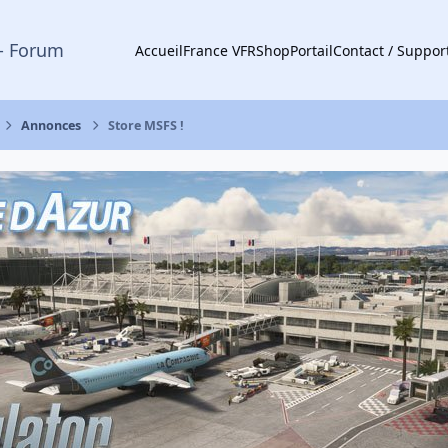
- Forum
Accueil
France VFR
Shop
Portail
Contact / Suppor
Annonces
Store MSFS !