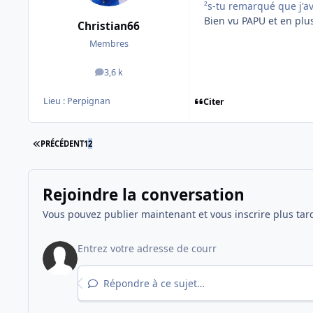
²s-tu remarqué que j'av
Bien vu PAPU et en plu
Christian66
Membres
3,6 k
messages
Lieu :
Perpignan
Citer
PREMIÈRE PAGE
PRÉCÉDENT
1
2
Rejoindre la conversation
Vous pouvez publier maintenant et vous inscrire plus tar
Répondre à ce sujet…