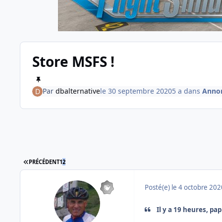
Store MSFS !
Par
dbalternative
le 30 septembre 2020
5 a
dans
Anno
PREMIÈRE PAGE
PRÉCÉDENT
1
2
Posté(e)
le 4 octobre 202
Il y a 19 heures, pap