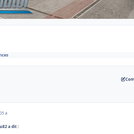
nces
Com
0
5 a
u82 a dit :