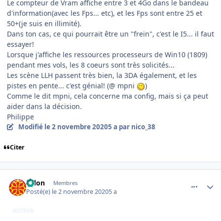
Le compteur de Vram affiche entre 3 et 4Go dans le bandeau
d'information(avec les Fps... etc), et les Fps sont entre 25 et
50+(je suis en illimité).
Dans ton cas, ce qui pourrait être un "frein", c'est le I5... il faut
essayer!
Lorsque j'affiche les ressources processeurs de Win10 (1809)
pendant mes vols, les 8 coeurs sont très solicités...
Les scène LLH passent très bien, la 3DA également, et les
pistes en pente... c'est génial! (@ mpni
)
Comme le dit mpni, cela concerne ma config, mais si ça peut
aider dans la décision.
Philippe
Modifié
le 2 novembre 2020
5 a
par nico_38
Citer
comment_231988
Author stats
solon
Membres
Posté(e)
le 2 novembre 2020
5 a
AUTEUR