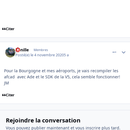
Citer
comment_232081
Author stats
ganille
Membres
Posté(e)
le 4 novembre 2020
5 a
Pour la Bourgogne et mes aéroports, je vais recompiler les
afcad avec Ade et le SDK de la V5, cela semble fonctionner!
JM
Citer
Rejoindre la conversation
Vous pouvez publier maintenant et vous inscrire plus tard.