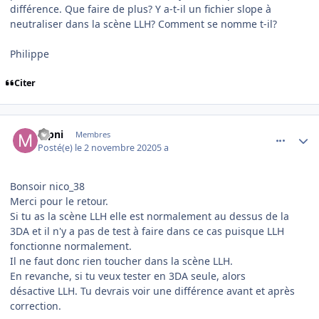
différence. Que faire de plus? Y a-t-il un fichier slope à
neutraliser dans la scène LLH? Comment se nomme t-il?
Philippe
Citer
comment_231997
Author stats
mpni
Membres
Posté(e)
le 2 novembre 2020
5 a
Bonsoir nico_38
Merci pour le retour.
Si tu as la scène LLH elle est normalement au dessus de la
3DA et il n'y a pas de test à faire dans ce cas puisque LLH
fonctionne normalement.
Il ne faut donc rien toucher dans la scène LLH.
En revanche, si tu veux tester en 3DA seule, alors
désactive LLH. Tu devrais voir une différence avant et après
correction.