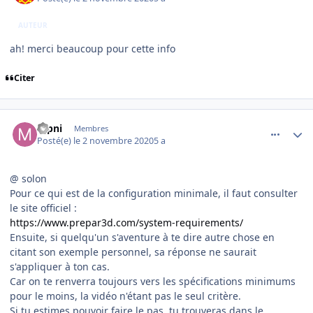
AUTEUR
ah! merci beaucoup pour cette info
Citer
comment_231973
Author stats
mpni
Membres
Posté(e)
le 2 novembre 2020
5 a
@ solon
Pour ce qui est de la configuration minimale, il faut consulter
le site officiel
:
https://www.prepar3d.com/system-requirements/
Ensuite, si quelqu'un s'
aventure à te dire autre chose en
citant son exemple personnel, sa réponse ne saurait
s'appliquer à ton cas.
Car on te renverra toujours vers les spécifications minimums
pour le moins, la vidéo n'étant pas le seul critère.
Si tu estimes pouvoir faire le pas, tu trouveras dans le