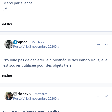
Merci par avance!
JM
Citer
comment_232034
Author stats
jlsaghaa
Membres
Posté(e)
le 3 novembre 2020
5 a
N'oublie pas de déclarer la bibliothéque des Kangourous, elle
est souvent utilisée pour des objets tiers.
Citer
comment_232035
Author stats
Cyclope78
Membres
Posté(e)
le 3 novembre 2020
5 a
il y a 37 minutes, ganille a dit :