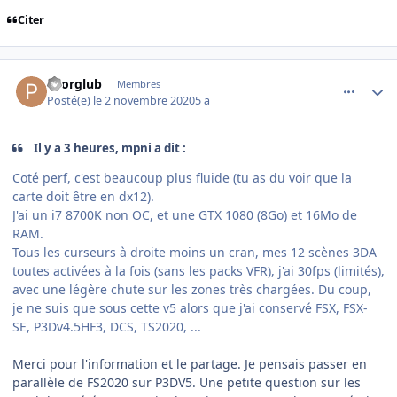
Citer
comment_232003
Author stats
Pzorglub
Membres
Posté(e)
le 2 novembre 2020
5 a
Il y a 3 heures, mpni a dit :
Coté perf, c'est beaucoup plus fluide (tu as du voir que la
carte doit être en dx12).
J'ai un i7 8700K non OC, et une GTX 1080 (8Go) et 16Mo de
RAM.
Tous les curseurs à droite moins un cran, mes 12 scènes 3DA
toutes activées à la fois (sans les packs VFR), j'ai 30fps (limités),
avec une légère chute sur les zones très chargées. Du coup,
je ne suis que sous cette v5 alors que j'ai conservé FSX, FSX-
SE, P3Dv4.5HF3, DCS, TS2020, ...
Merci pour l'information et le partage. Je pensais passer en
parallèle de FS2020 sur P3DV5. Une petite question sur les