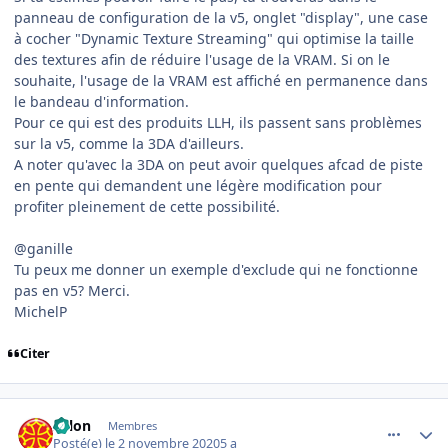
panneau de configuration de la v5, onglet "display", une case
à cocher "Dynamic Texture Streaming" qui optimise la taille
des textures afin de réduire l'usage de la VRAM. Si on le
souhaite, l'usage de la VRAM est affiché en permanence dans
le bandeau d'information.
Pour ce qui est des produits LLH, ils passent sans problèmes
sur la v5, comme la 3DA d'ailleurs.
A noter qu'avec la 3DA on peut avoir quelques afcad de piste
en pente qui demandent une légère modification pour
profiter pleinement de cette possibilité.
@ganille
Tu peux me donner un exemple d'exclude qui ne fonctionne
pas en v5? Merci.
MichelP
Citer
comment_231977
Author stats
solon
Membres
Posté(e)
le 2 novembre 2020
5 a