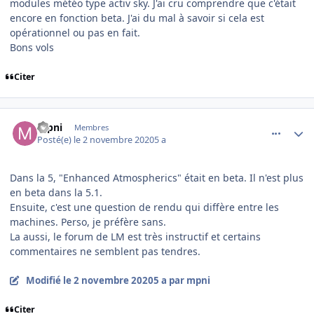
modules météo type activ sky. J'ai cru comprendre que c'était
encore en fonction beta. J'ai du mal à savoir si cela est
opérationnel ou pas en fait.
Bons vols
Citer
comment_232009
Author stats
mpni
Membres
Posté(e)
le 2 novembre 2020
5 a
Dans la 5, "Enhanced Atmospherics" était en beta. Il n'est plus
en beta dans la 5.1.
Ensuite, c'est une question de rendu qui diffère entre les
machines. Perso, je préfère sans.
La aussi, le forum de LM est très instructif et certains
commentaires ne semblent pas tendres.
Modifié
le 2 novembre 2020
5 a
par mpni
Citer