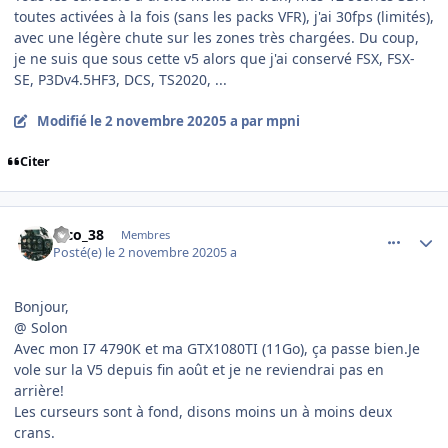
toutes activées à la fois (sans les packs VFR), j'ai 30fps (limités),
avec une légère chute sur les zones très chargées. Du coup,
je ne suis que sous cette v5 alors que j'ai conservé FSX, FSX-
SE, P3Dv4.5HF3, DCS, TS2020, ...
Modifié
le 2 novembre 2020
5 a
par mpni
Citer
comment_231987
Author stats
nico_38
Membres
Posté(e)
le 2 novembre 2020
5 a
Bonjour,
@ Solon
Avec mon I7 4790K et ma GTX1080TI (11Go), ça passe bien.Je
vole sur la V5 depuis fin août et je ne reviendrai pas en
arrière!
Les curseurs sont à fond, disons moins un à moins deux
crans.