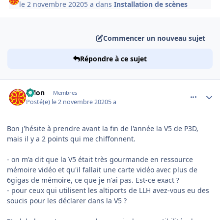
le 2 novembre 2020
5 a
dans
Installation de scènes
Commencer un nouveau sujet
Répondre à ce sujet
comment_231962
Author stats
solon
Membres
Posté(e)
le 2 novembre 2020
5 a
Bon j'hésite à prendre avant la fin de l'année la V5 de P3D,
mais il y a 2 points qui me chiffonnent.
- on m'a dit que la V5 était très gourmande en ressource
mémoire vidéo et qu'il fallait une carte vidéo avec plus de
6gigas de mémoire, ce que je n'ai pas. Est-ce exact ?
- pour ceux qui utilisent les altiports de LLH avez-vous eu des
soucis pour les déclarer dans la V5 ?