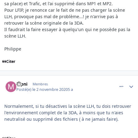
sa place) et Trafic, et l'ai supprimé dans MP1 et MP2.
Pour LFIP, je renonce car le fait de ne pas charger la scène
LLH, provoque pas mal de problème...! je n'arrive pas à
retrouver la scène originale de la 3DA.
Il faudrait la faire essayer à quelqu'un qui ne possède pas la
scène LLH.
Philippe
Citer
comment_232016
Author stats
mpni
Membres
Posté(e)
le 2 novembre 2020
5 a
Normalement, si tu désactives la scène LLH, tu dois retrouver
l'environnement complet de la 3DA, à moins que tu n'aies
neutralisé ou supprimé des fichiers ( à ne jamais faire).