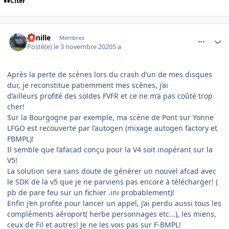
Citer
comment_232029
Author stats
ganille
Membres
Posté(e)
le 3 novembre 2020
5 a
Après la perte de scènes lors du crash d’un de mes disques
dur, je reconstitue patiemment mes scènes, j’ai
d’ailleurs profité des soldes FVFR et ce ne m’a pas coûté trop
cher!
Sur la Bourgogne par exemple, ma scène de Pont sur Yonne
LFGO est recouverte par l’autogen (mixage autogen factory et
FBMPL)!
Il semble que l’afacad conçu pour la V4 soit inopérant sur la
V5!
La solution sera sans doute de générer un nouvel afcad avec
le SDK de la v5 que je ne parviens pas encore à télécharger! (
pb de pare feu sur un fichier .ini probablement)!
Enfin j’en profite pour lancer un appel, j’ai perdu aussi tous les
compléments aéroport( herbe personnages etc...), les miens,
ceux de Fil et autres! Je ne les vois pas sur F-BMPL!