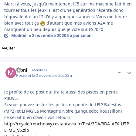
Merci à vous, jusqu'à maintenant l'I5 sur ma machine fait bien
tourner tous les jeux. Il est d'une génération récente donc
l'équivalent d'un I7 d'il y a quelques années. Vous me tentez
bien avec tout ça
d'autant que mes avions A2A me
manquent un peu depuis que je vole sur FS2020
Modifié
le 2 novembre 2020
5 a
par solon
Citer
comment_231992
Author stats
mpni
Membres
Posté(e)
le 2 novembre 2020
5 a
Je profite de ce post qui traite aussi des pistes en pente
P3Dv5.
Si vous pouvez tester les pistes en pente de LFIP Balestas
(MP2) et LFMG La Montagne Noire (Languedoc Roussillon)
ce serait bien d'avoir vos retours.
http://royalefrenchnavy.restauravia.fr/Test/3DA/3DA_AFX_LFIP_
LFMG_v5.zip