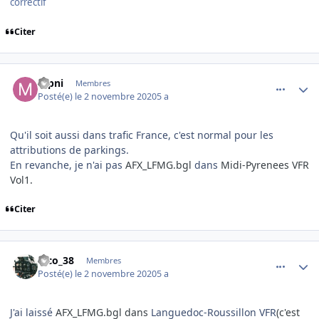
correctif
Citer
comment_232011
Author stats
mpni
Membres
Posté(e)
le 2 novembre 2020
5 a
Qu'il soit aussi dans trafic France, c'est normal pour les
attributions de parkings.
En revanche, je n'ai pas
AFX_LFMG.bgl
dans
Midi-Pyrenees VFR
Vol1.
Citer
comment_232015
Author stats
nico_38
Membres
Posté(e)
le 2 novembre 2020
5 a
J'ai laissé
AFX_LFMG.bgl dans
Languedoc-Roussillon VFR
(c'est