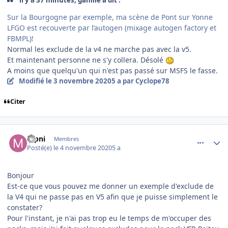
Sur la Bourgogne par exemple, ma scène de Pont sur Yonne
LFGO est recouverte par l’autogen (mixage autogen factory et
FBMPL)!
Normal les exclude de la v4 ne marche pas avec la v5.
Et maintenant personne ne s'y collera. Désolé
A moins que quelqu'un qui n'est pas passé sur MSFS le fasse.
Modifié
le 3 novembre 2020
5 a
par Cyclope78
Citer
comment_232070
Author stats
mpni
Membres
Posté(e)
le 4 novembre 2020
5 a
Bonjour
Est-ce que vous pouvez me donner un exemple d'exclude de
la V4 qui ne passe pas en V5 afin que je puisse simplement le
constater?
Pour l'instant, je n'ai pas trop eu le temps de m'occuper des