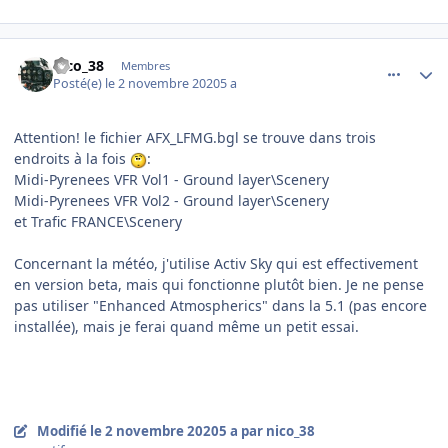
comment_232010
Author stats
nico_38
Membres
Posté(e)
le 2 novembre 2020
5 a
Attention! le fichier AFX_LFMG.bgl se trouve dans trois
endroits à la fois
:
Midi-Pyrenees VFR Vol1 - Ground layer\Scenery
Midi-Pyrenees VFR Vol2 - Ground layer\Scenery
et Trafic FRANCE\Scenery
Concernant la météo, j'utilise Activ Sky qui est effectivement
en version beta, mais qui fonctionne plutôt bien. Je ne pense
pas utiliser "Enhanced Atmospherics" dans la 5.1 (pas encore
installée), mais je ferai quand même un petit essai.
Modifié
le 2 novembre 2020
5 a
par nico_38