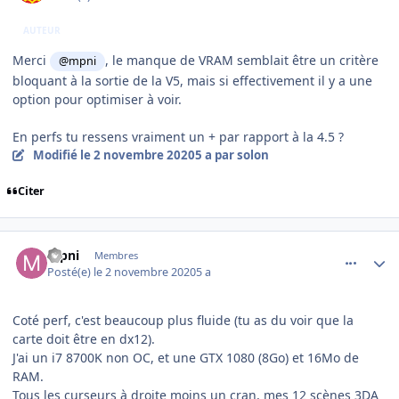
AUTEUR
Merci
, le manque de VRAM semblait être un critère
@mpni
bloquant à la sortie de la V5, mais si effectivement il y a une
option pour optimiser à voir.
En perfs tu ressens vraiment un + par rapport à la 4.5 ?
Modifié
le 2 novembre 2020
5 a
par solon
Citer
comment_231983
Author stats
mpni
Membres
Posté(e)
le 2 novembre 2020
5 a
Coté perf, c'est beaucoup plus fluide (tu as du voir que la
carte doit être en dx12).
J'ai un i7 8700K non OC, et une GTX 1080 (8Go) et 16Mo de
RAM.
Tous les curseurs à droite moins un cran, mes 12 scènes 3DA