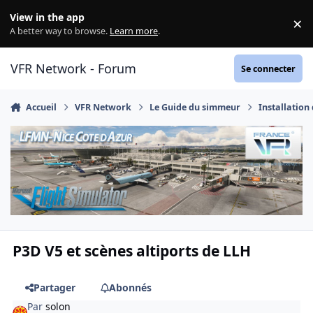
Aller au contenu
View in the app
×
Di
A better way to browse.
Learn more
.
VFR Network - Forum
Se connecter
Accueil
VFR Network
Le Guide du simmeur
Installation
P3D V5 et scènes altiports de LLH
Partager
Abonnés
Par
solon