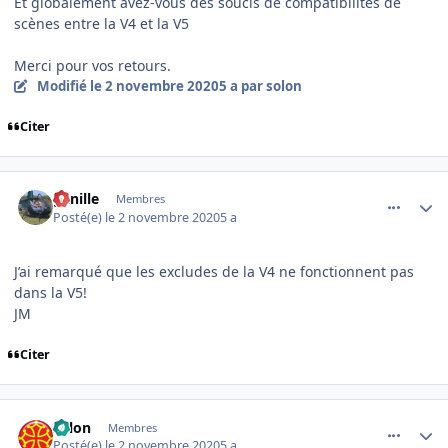
Et globalement avez-vous des soucis de compatibilités de
scènes entre la V4 et la V5
Merci pour vos retours.
Modifié
le 2 novembre 2020
5 a
par solon
Citer
comment_231963
Author stats
ganille
Membres
Posté(e)
le 2 novembre 2020
5 a
J’ai remarqué que les excludes de la V4 ne fonctionnent pas
dans la V5!
JM
Citer
comment_231972
Author stats
solon
Membres
Posté(e)
le 2 novembre 2020
5 a