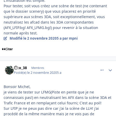
L'installation est simple.
Pour tester, soit vous créez une scène de test (ne contenant
que le dossier scenery) que vous placerez en priorité
supérieure aux scènes 3DA, soit exceptionnellement, vous
neutralisez les afcad dans les 3DA correspondantes
(AFX_LFIP.bgl AFX_LFMG.bgl) pour revenir à la situation
normale après test.
Modifié
le 2 novembre 2020
5 a
par mpni
Citer
comment_231995
Author stats
nico_38
Membres
Posté(e)
le 2 novembre 2020
5 a
Bonsoir Michel,
je viens de tester sur LFMG(Piste en pente que je ne
connaissais pas!) en neutralisant les AFX dans la scène 3DA et
Trafic France et en remplaçant celui fourni; C'est au poil!
Sur LFIP je ne peux pas dire car j'ai la scène de LLH! j'ai
procédé de la même manière mais je ne vois pas de