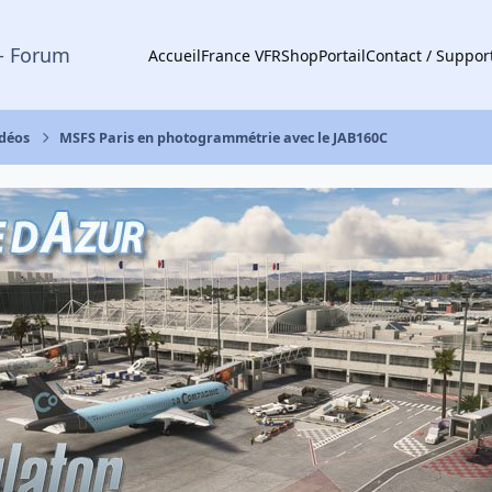
- Forum
Accueil
France VFR
Shop
Portail
Contact / Suppor
idéos
MSFS Paris en photogrammétrie avec le JAB160C