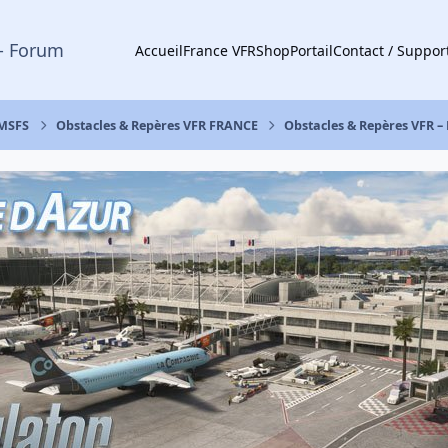
- Forum
Accueil
France VFR
Shop
Portail
Contact / Suppor
 MSFS
Obstacles & Repères VFR FRANCE
Obstacles & Repères VFR –